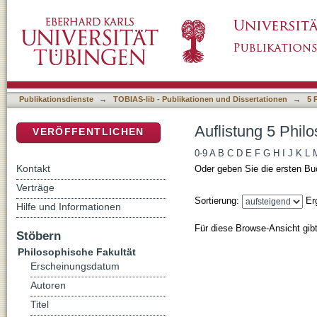
Auflistung 5 Philosophische Fakultät nach D
DSpace Repositorium (Manakin basiert)
Publikationsdienste
→
TOBIAS-lib - Publikationen und Dissertationen
→
5 
Auflistung 5 Phil
VERÖFFENTLICHEN
0-9
A
B
C
D
E
F
G
H
I
J
K
L
Kontakt
Oder geben Sie die ersten Bu
Verträge
Sortierung:
Er
Hilfe und Informationen
Für diese Browse-Ansicht gib
Stöbern
Philosophische Fakultät
Erscheinungsdatum
Autoren
Titel