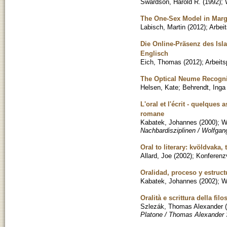
Swardson, Harold R.
(
1992
)
;
The One-Sex Model in Marg
Labisch, Martin
(
2012
)
;
Arbei
Die Online-Präsenz des Isl
Englisch
Eich, Thomas
(
2012
)
;
Arbeits
The Optical Neume Recogni
Helsen, Kate
;
Behrendt, Inga
L'oral et l'écrit - quelque
romane
Kabatek, Johannes
(
2000
)
;
W
Nachbardisziplinen / Wolfgang
Oral to literary: kvöldvaka, t
Allard, Joe
(
2002
)
;
Konferenzv
Oralidad, proceso y estruct
Kabatek, Johannes
(
2002
)
;
W
Oralità e scrittura della fi
Szlezák, Thomas Alexander
(
Platone / Thomas Alexander S