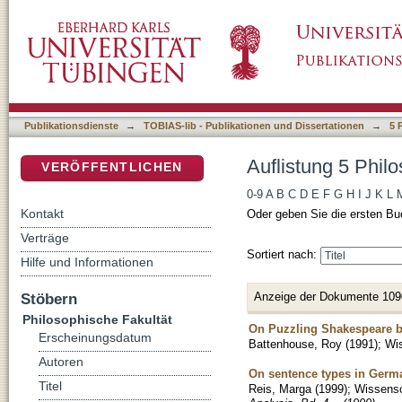
Auflistung 5 Philosophische Fakultät nach Tit
DSpace Repositorium (Manakin basiert)
Publikationsdienste
→
TOBIAS-lib - Publikationen und Dissertationen
→
5 
Auflistung 5 Philo
VERÖFFENTLICHEN
0-9
A
B
C
D
E
F
G
H
I
J
K
L
Kontakt
Oder geben Sie die ersten Bu
Verträge
Sortiert nach:
Hilfe und Informationen
Anzeige der Dokumente 109
Stöbern
Philosophische Fakultät
On Puzzling Shakespeare 
Erscheinungsdatum
Battenhouse, Roy
(
1991
)
;
Wis
Autoren
On sentence types in Germa
Titel
Reis, Marga
(
1999
)
;
Wissensch