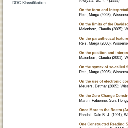
Analysis, Bd. 4. - (1999)
DDC-Klassifikation
On the form and interpretat
Reis, Marga
(
2003
)
;
Wissensch
On the limits of the Davids
Maienborn, Claudia
(
2005
)
;
Wi
On the paranthetical featu
Reis, Marga
(
2000
)
;
Wissensch
On the position and interpre
Maienborn, Claudia
(
2001
)
;
Wi
On the syntax of so-called 
Reis, Marga
(
2005
)
;
Wissensch
On the use of electronic co
Meurers, Detmar
(
2005
)
;
Wiss
On the Zero-Change Constr
Martin, Fabienne
;
Sun, Hong
Once More to the Rostra (A
Randall, Dale B. J.
(
1991
)
;
Wi
One Constructed Reading Se