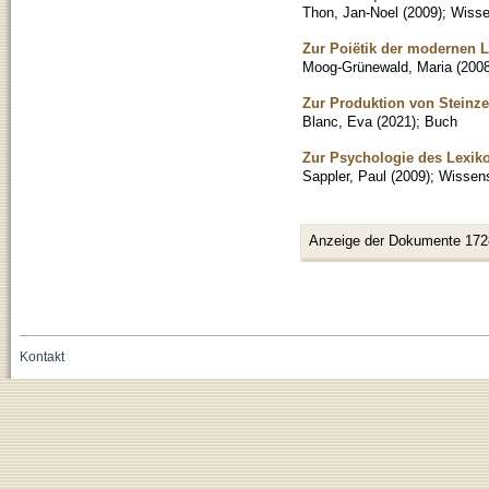
Thon, Jan-Noel
(
2009
)
;
Wissen
Zur Poiëtik der modernen L
Moog-Grünewald, Maria
(
200
Zur Produktion von Steinze
Blanc, Eva
(
2021
)
;
Buch
Zur Psychologie des Lexik
Sappler, Paul
(
2009
)
;
Wissens
Anzeige der Dokumente 172
Kontakt