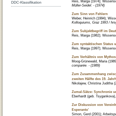
Reis, Marga
(
1974
)
;
Wissensch
DDC-Klassifikation
Müller-Seidel. - (1974)
Zum Sinn von Fehlern
Weber, Heinrich
(
1994
)
;
Wisse
Kolloquiums, Graz 1993 / hrsg
Zum Subjektbegriff im Deu
Reis, Marga
(
1982
)
;
Wissensch
Zum syntaktischen Status u
Reis, Marga
(
1997
)
;
Wissensch
Zum Verhältnis von Mythos 
Moog-Grünewald, Maria
(
198
comparée. - (1989)
Zum Zusammenhang zwischen 
zweiten Hälfte des 19. Jah
Nikolajew, Christina Juditha
(
Zumal-Sätze: Synchronie u
Eberhardt (geb. Tsygankova),
Zur Diskussion von Verein
Esperanto'
Simon, Gerd
(
2001
)
;
Arbeitsp