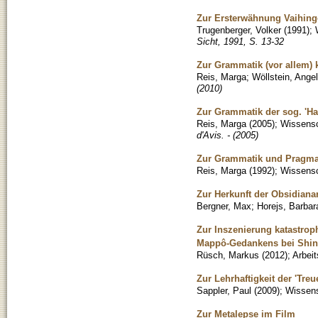
Zur Ersterwähnung Vaihing
Trugenberger, Volker
(
1991
)
;
Sicht, 1991, S. 13-32
Zur Grammatik (vor allem) 
Reis, Marga
;
Wöllstein, Angel
(2010)
Zur Grammatik der sog. 'Ha
Reis, Marga
(
2005
)
;
Wissensch
d'Avis. - (2005)
Zur Grammatik und Pragma
Reis, Marga
(
1992
)
;
Wissensch
Zur Herkunft der Obsidiana
Bergner, Max
;
Horejs, Barbar
Zur Inszenierung katastro
Mappô-Gedankens bei Shin
Rüsch, Markus
(
2012
)
;
Arbeit
Zur Lehrhaftigkeit der 'Tre
Sappler, Paul
(
2009
)
;
Wissens
Zur Metalepse im Film