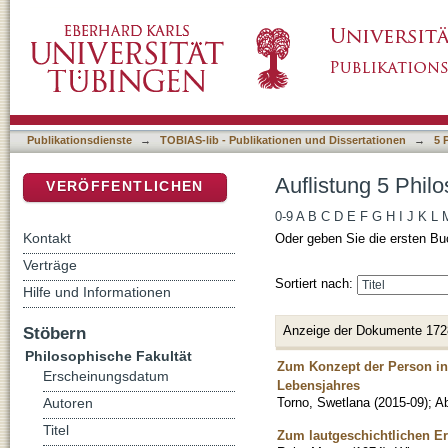
Auflistung 5 Philosophische Fakultät nach Tit
DSpace Repositorium (Manakin basiert)
Publikationsdienste
→
TOBIAS-lib - Publikationen und Dissertationen
→
5 
Auflistung 5 Philo
VERÖFFENTLICHEN
0-9
A
B
C
D
E
F
G
H
I
J
K
L
Kontakt
Oder geben Sie die ersten Bu
Verträge
Sortiert nach:
Hilfe und Informationen
Anzeige der Dokumente 172
Stöbern
Philosophische Fakultät
Zum Konzept der Person in
Erscheinungsdatum
Lebensjahres
Torno, Swetlana
(
2015-09
)
;
Ab
Autoren
Titel
Zum lautgeschichtlichen Er