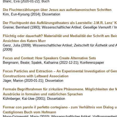
Blanc, Eva
(
2020-01-22
)
;
Buch
Die Fluchterzählungen über Jesus aus außerkanonischen Schriften
Kim, Eun-Kyoung
(
2014
)
;
Dissertation
Der Fluchtpunkt des Aufklärungstheaters als Leerstelle: J.M.R. Lenz'
Greiner, Bernhard
(
1993
)
;
Wissenschaftlicher Artikel
;
Gesellige Vernunft / hr
Flüchtig oder dauerhaft? Materialität und Medialität der Schrift am Be
Ansichten des Katers Murr
Genz, Julia
(
2009
)
;
Wissenschaftlicher Artikel
;
Zeitschrift für Ästhetik und
(2009)
Focus and Context: How Speakers Create Alternative Sets
Bergmann, Beate
;
Spalek, Katharina
(
2022-12-21
)
;
Konferenzpaper
Focus Particles and Extraction – An Experimental Investigation of Ge
Constructions with Leftward Association
Jäger, Marion
(
2020-01-21
)
;
Dissertation
Formale Begriffsrahmen für zirkuläre Phänomene. Möglichkeiten der 
Ausdrücke in formalen und natürlichen Sprachen
Kühnberger, Kai-Uwe
(
2001
)
;
Dissertation
Formar con parole il perfetto cortegiano - zum Verhältnis von Dialog
Castigliones Buch vom Hofmann
Moog-Grünewald, Maria
(
2010
)
;
Wissenschaftlicher Artikel
;
Vollkommenheit 