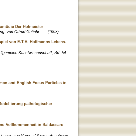
 Komödie Der Hofmeister
sg. von Ortrud Gutjahr.... - (1993)
ispiel von E.T.A. Hoffmanns Lebens-
 Allgemeine Kunstwissenschaft, Bd. 54. -
rman and English Focus Particles in
Modellierung pathologischer
 und Vollkommenheit in Baldassare
/ hrsg. von Verena Olejniczak Lobsien...