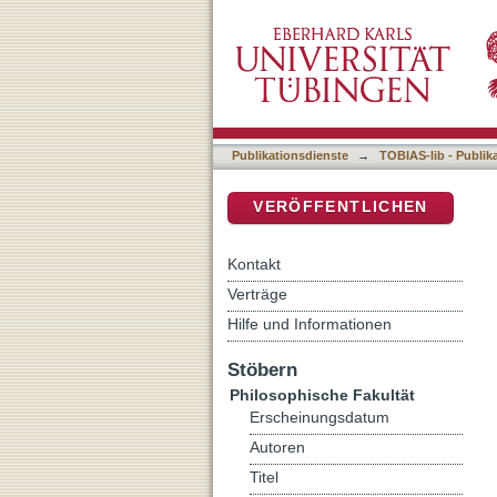
Auflistung 5 Philosophisch
DSpace Repositorium (Manakin b
Publikationsdienste
→
TOBIAS-lib - Publik
VERÖFFENTLICHEN
Kontakt
Verträge
Hilfe und Informationen
Stöbern
Philosophische Fakultät
Erscheinungsdatum
Autoren
Titel