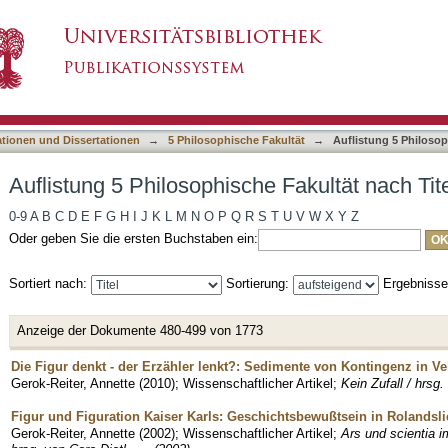
e Fakultät nach Titel
asiert)
ationen und Dissertationen
→
5 Philosophische Fakultät
→
Auflistung 5 Philosop
Auflistung 5 Philosophische Fakultät nach Tit
0-9
A
B
C
D
E
F
G
H
I
J
K
L
M
N
O
P
Q
R
S
T
U
V
W
X
Y
Z
Oder geben Sie die ersten Buchstaben ein:
Sortiert nach:
Sortierung:
Ergebniss
Anzeige der Dokumente 480-499 von 1773
Die Figur denkt - der Erzähler lenkt?: Sedimente von Kontingenz in 
Gerok-Reiter, Annette
(
2010
)
;
Wissenschaftlicher Artikel
;
Kein Zufall / hrsg.
Figur und Figuration Kaiser Karls: Geschichtsbewußtsein in Rolandsl
Gerok-Reiter, Annette
(
2002
)
;
Wissenschaftlicher Artikel
;
Ars und scientia im