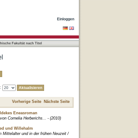
Einloggen
hische Fakultät nach Titel
el
e:
Vorherige Seite
Nächste Seite
Veldekes Eneasroman
 von Cornelia Herberichs... - (2010)
ied und Willehalm
 Mittelalter und in der frühen Neuzeit /