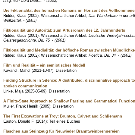
hrsg. von Cora Dietl.... - (2002)
Die Fiktionalität des höfischen Romans im Horizont des Vollkommen
Ridder, Klaus
(
2003
)
;
Wissenschaftlicher Artikel
;
Das Wunderbare in der arthu
Wolfzettel. - (2003)
Fiktionalität und Autorität: zum Artusroman des 12. Jahrhunderts
Ridder, Klaus
(
2001
)
;
Wissenschaftlicher Artikel
;
Deutsche Vierteljahrsschri
Geistesgeschichte, Bd. 75. - (2001)
Fiktionalität und Medialität: der höfische Roman zwischen Mündlichkei
Ridder, Klaus
(
2002
)
;
Wissenschaftlicher Artikel
;
Poetica, Bd. 34. - (2002)
Film und Realität – ein semiotisches Modell
Kavandi, Mahdi
(
2021-10-07
)
;
Dissertation
Finding Structure in Silence: A distributed, discriminative approach to
spoken communication
Linke, Maja
(
2025-05-09
)
;
Dissertation
A Finite-State Approach to Shallow Parsing and Grammatical Functio
Müller, Frank Henrik
(
2005
)
;
Dissertation
The First Excavations at Troy: Brunton, Calvert and Schliemann
Easton, Donald F.
(
2014
)
;
Teil eines Buches
Flaschen aus Steinzeug für Neuwieder Branntweinbrennereien