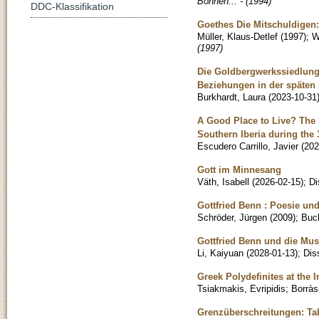
Bohnen... - (1994)
DDC-Klassifikation
Goethes Die Mitschuldigen:
Müller, Klaus-Detlef
(
1997
)
;
W
(1997)
Die Goldbergwerkssiedlung 
Beziehungen in der späten 
Burkhardt, Laura
(
2023-10-31
A Good Place to Live? The 
Southern Iberia during the
Escudero Carrillo, Javier
(
202
Gott im Minnesang
Väth, Isabell
(
2026-02-15
)
;
Di
Gottfried Benn : Poesie und
Schröder, Jürgen
(
2009
)
;
Buc
Gottfried Benn und die Mus
Li, Kaiyuan
(
2028-01-13
)
;
Dis
Greek Polydefinites at the I
Tsiakmakis, Evripidis
;
Borrà
Grenzüberschreitungen: Tab