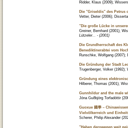
Ridder, Klaus
(
2009
)
;
Wissens
Die "Griseldis" des Petrus 
Vetter, Dieter
(
2006
)
;
Disserta
"Die große Lücke in unsere
Greiner, Bernhard
(
2001
)
;
Wis
Lützeler... - (2001)
Die Grundherrschaft des Kl
Benediktinerabtei vom Hoch
Runschke, Wolfgang
(
2007
)
;
Die Gründung der Stadt Le
Trugenberger, Volker
(
1992
)
;
Gründung eines elektronis
Hilberer, Thomas
(
2001
)
;
Wiss
Gunnhildur and the male w
Jóna Guðbjörg Torfadóttir
(
20
Guoxue 國學 – Chinawissensc
Vielvölkerreich und Einheit
Scherer, Philip Alexander
(
20
"Haben derowegen weit geir