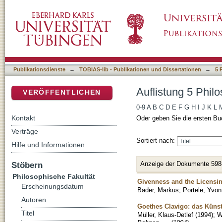
Auflistung 5 Philosophische Fakultät nach Tit
DSpace Repositorium (Manakin basiert)
Publikationsdienste
→
TOBIAS-lib - Publikationen und Dissertationen
→
5 
Auflistung 5 Philo
VERÖFFENTLICHEN
0-9
A
B
C
D
E
F
G
H
I
J
K
L
Kontakt
Oder geben Sie die ersten Bu
Verträge
Sortiert nach:
Hilfe und Informationen
Anzeige der Dokumente 598
Stöbern
Philosophische Fakultät
Givenness and the Licensing
Erscheinungsdatum
Bader, Markus
;
Portele, Yvo
Autoren
Goethes Clavigo: das Künst
Titel
Müller, Klaus-Detlef
(
1994
)
;
W