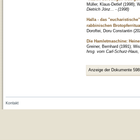
Müller, Klaus-Detlef
(
1998
)
;
W
Dietrich Jönz... - (1998)
Halla - das "eucharistisch
rabbinischen Brotopferritua
Doroftei, Doru Constantin
(
20
Die Hamletmaschine: Heine
Greiner, Bernhard
(
1991
)
;
Wis
hrsg. vom Carl-Schurz-Haus, D
Anzeige der Dokumente 598
Kontakt