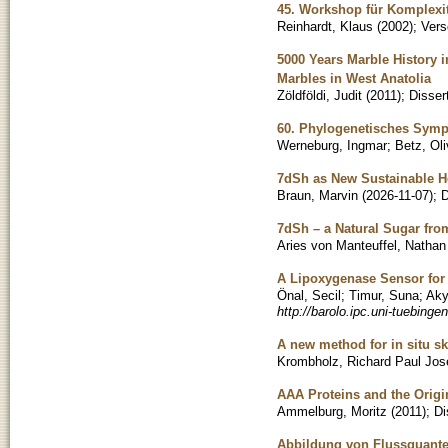
45. Workshop für Komplexit
Reinhardt, Klaus
(
2002
)
;
Vers
5000 Years Marble History 
Marbles in West Anatolia
Zöldföldi, Judit
(
2011
)
;
Disser
60. Phylogenetisches Sym
Werneburg, Ingmar
;
Betz, Oli
7dSh as New Sustainable H
Braun, Marvin
(
2026-11-07
)
;
D
7dSh – a Natural Sugar fro
Aries von Manteuffel, Nathan
A Lipoxygenase Sensor for 
Önal, Secil
;
Timur, Suna
;
Aky
http://barolo.ipc.uni-tuebing
A new method for in situ s
Krombholz, Richard Paul Jos
AAA Proteins and the Origi
Ammelburg, Moritz
(
2011
)
;
Di
Abbildung von Flussquant