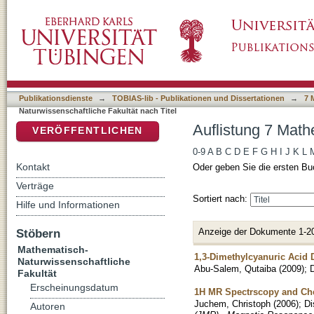
Auflistung 7 Mathematisch-Naturwissenschaftl
DSpace Repositorium (Manakin basiert)
Publikationsdienste
→
TOBIAS-lib - Publikationen und Dissertationen
→
7 
Naturwissenschaftliche Fakultät nach Titel
Auflistung 7 Math
VERÖFFENTLICHEN
0-9
A
B
C
D
E
F
G
H
I
J
K
L
Kontakt
Oder geben Sie die ersten Bu
Verträge
Sortiert nach:
Hilfe und Informationen
Anzeige der Dokumente 1-2
Stöbern
Mathematisch-
1,3-Dimethylcyanuric Acid D
Naturwissenschaftliche
Abu-Salem, Qutaiba
(
2009
)
;
D
Fakultät
Erscheinungsdatum
1H MR Spectrscopy and Chem
Juchem, Christoph
(
2006
)
;
Di
Autoren