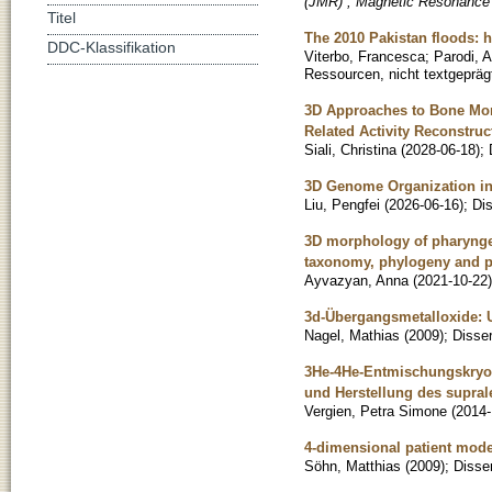
(JMR) , Magnetic Resonance
Titel
The 2010 Pakistan floods: 
DDC-Klassifikation
Viterbo, Francesca
;
Parodi, A
Ressourcen, nicht textgepräg
3D Approaches to Bone Mor
Related Activity Reconstruc
Siali, Christina
(
2028-06-18
)
;
3D Genome Organization i
Liu, Pengfei
(
2026-06-16
)
;
Dis
3D morphology of pharyngeal
taxonomy, phylogeny and 
Ayvazyan, Anna
(
2021-10-22
)
3d-Übergangsmetalloxide: 
Nagel, Mathias
(
2009
)
;
Disser
3He-4He-Entmischungskryost
und Herstellung des supra
Vergien, Petra Simone
(
2014-
4-dimensional patient model
Söhn, Matthias
(
2009
)
;
Disser