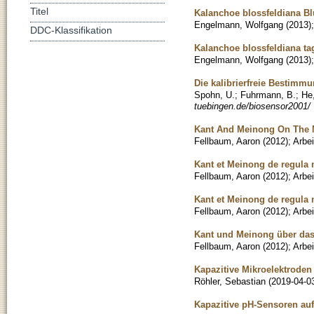
Titel
Kalanchoe blossfeldiana B
Engelmann, Wolfgang
(
2013
)
DDC-Klassifikation
Kalanchoe blossfeldiana ta
Engelmann, Wolfgang
(
2013
)
Die kalibrierfreie Bestimm
Spohn, U.
;
Fuhrmann, B.
;
He,
tuebingen.de/biosensor2001/
Kant And Meinong On The 
Fellbaum, Aaron
(
2012
)
;
Arbei
Kant et Meinong de regula 
Fellbaum, Aaron
(
2012
)
;
Arbei
Kant et Meinong de regula 
Fellbaum, Aaron
(
2012
)
;
Arbei
Kant und Meinong über da
Fellbaum, Aaron
(
2012
)
;
Arbei
Kapazitive Mikroelektrode
Röhler, Sebastian
(
2019-04-0
Kapazitive pH-Sensoren auf