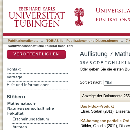
Auflistung 7 Mathematisch-Naturwissenschaftl
DSpace Repositorium (Manakin basiert)
Publikationsdienste
→
TOBIAS-lib - Publikationen und Dissertationen
→
7 
Naturwissenschaftliche Fakultät nach Titel
Auflistung 7 Math
VERÖFFENTLICHEN
0-9
A
B
C
D
E
F
G
H
I
J
K
L
Kontakt
Oder geben Sie die ersten Bu
Verträge
Sortiert nach:
Hilfe und Informationen
Anzeige der Dokumente 255
Stöbern
Mathematisch-
Das k-Box-Produkt
Naturwissenschaftliche
Elser, Stefan
(
2011
)
;
Disserta
Fakultät
Erscheinungsdatum
KA-homogene partielle Or
Döhler, Claudia
(
2011
)
;
Disser
Autoren