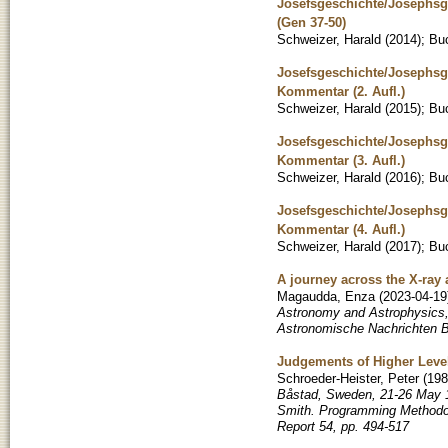
Josefsgeschichte/Josephsg
(Gen 37-50)
Schweizer, Harald
(
2014
)
;
Bu
Josefsgeschichte/Josephsg
Kommentar (2. Aufl.)
Schweizer, Harald
(
2015
)
;
Bu
Josefsgeschichte/Josephsg
Kommentar (3. Aufl.)
Schweizer, Harald
(
2016
)
;
Bu
Josefsgeschichte/Josephsg
Kommentar (4. Aufl.)
Schweizer, Harald
(
2017
)
;
Bu
A journey across the X-ray a
Magaudda, Enza
(
2023-04-19
Astronomy and Astrophysics,
Astronomische Nachrichten 
Judgements of Higher Level
Schroeder-Heister, Peter
(
198
Båstad, Sweden, 21-26 May 1
Smith. Programming Methodol
Report 54, pp. 494-517