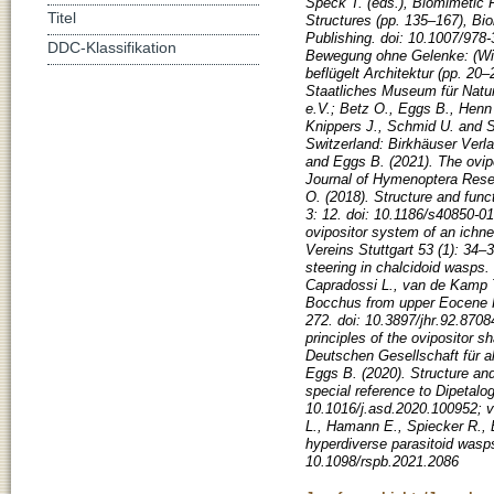
Speck T. (eds.), Biomimetic R
Titel
Structures (pp. 135–167), Bio
Publishing. doi: 10.1007/978-
DDC-Klassifikation
Bewegung ohne Gelenke: (Wie)
beflügelt Architektur (pp. 20–
Staatliches Museum für Natu
e.V.; Betz O., Eggs B., Henn 
Knippers J., Schmid U. and Sp
Switzerland: Birkhäuser Ver
and Eggs B. (2021). The ovipo
Journal of Hymenoptera Resea
O. (2018). Structure and fun
3: 12. doi: 10.1186/s40850-01
ovipositor system of an ichn
Vereins Stuttgart 53 (1): 34–
steering in chalcidoid wasps.
Capradossi L., van de Kamp T
Bocchus from upper Eocene R
272. doi: 10.3897/jhr.92.870
principles of the ovipositor s
Deutschen Gesellschaft für a
Eggs B. (2020). Structure and
special reference to Dipetal
10.1016/j.asd.2020.100952; va
L., Hamann E., Spiecker R., B
hyperdiverse parasitoid wasp
10.1098/rspb.2021.2086