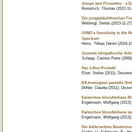
Jumps and Pirouettes - a D
Rometsch, Thomas
(
2022-11
Die jungpaläolithischen Fr
Wettengl, Stefan
(
2023-11-27
JUNO’s Sensitivity to the N
Spectrum
Heinz, Tobias Daniel
(
2024-1
Juvenile Idiopathische Art
Schepp, Carsten Peter
(
2006
Das k-Box-Produkt
Elser, Stefan
(
2011
)
;
Disserta
KA-homogene partielle Or
Döhler, Claudia
(
2011
)
;
Disser
Kalanchoe blossfeldiana B
Engelmann, Wolfgang
(
2013
)
Kalanchoe blossfeldiana ta
Engelmann, Wolfgang
(
2013
)
Die kalibrierfreie Bestimm
Spohn, U.
;
Fuhrmann, B.
;
He,