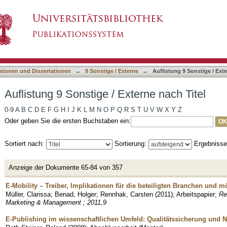
terne nach Titel
asiert)
ationen und Dissertationen
→
9 Sonstige / Externe
→
Auflistung 9 Sonstige / Exte
Auflistung 9 Sonstige / Externe nach Titel
0-9
A
B
C
D
E
F
G
H
I
J
K
L
M
N
O
P
Q
R
S
T
U
V
W
X
Y
Z
Oder geben Sie die ersten Buchstaben ein:
Sortiert nach:
Sortierung:
Ergebniss
Anzeige der Dokumente 65-84 von 357
E-Mobility – Treiber, Implikationen für die beteiligten Branchen und 
Müller, Clarissa
;
Benad, Holger
;
Rennhak, Carsten
(
2011
)
;
Arbeitspapier
;
Re
Marketing & Management ; 2011,9
E-Publishing im wissenschaftlichen Umfeld: Qualitätssicherung und 