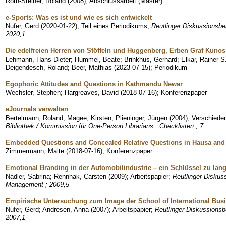
Roth-Steiner, Roland
(
2008
)
;
Abschlussarbeit (Master)
e-Sports: Was es ist und wie es sich entwickelt
Nufer, Gerd
(
2020-01-22
)
;
Teil eines Periodikums
;
Reutlinger Diskussionsb
2020,1
Die edelfreien Herren von Stöffeln und Huggenberg, Erben Graf Kuno
Lehmann, Hans-Dieter
;
Hummel, Beate
;
Brinkhus, Gerhard
;
Elkar, Rainer S
Deigendesch, Roland
;
Beer, Mathias
(
2023-07-15
)
;
Periodikum
Egophoric Attitudes and Questions in Kathmandu Newar
Wechsler, Stephen
;
Hargreaves, David
(
2018-07-16
)
;
Konferenzpaper
eJournals verwalten
Bertelmann, Roland
;
Magee, Kirsten
;
Plieninger, Jürgen
(
2004
)
;
Verschieden
Bibliothek / Kommission für One-Person Librarians : Checklisten ; 7
Embedded Questions and Concealed Relative Questions in Hausa and
Zimmermann, Malte
(
2018-07-16
)
;
Konferenzpaper
Emotional Branding in der Automobilindustrie – ein Schlüssel zu lan
Nadler, Sabrina
;
Rennhak, Carsten
(
2009
)
;
Arbeitspapier
;
Reutlinger Diskus
Management ; 2009,5
Empirische Untersuchung zum Image der School of International Busi
Nufer, Gerd
;
Andresen, Anna
(
2007
)
;
Arbeitspapier
;
Reutlinger Diskussions
2007,1