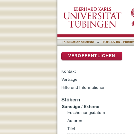
Auflistung 9 Sonstige / Ex
DSpace Repositorium (Manakin b
Publikationsdienste
→
TOBIAS-lib - Publik
VERÖFFENTLICHEN
Kontakt
Verträge
Hilfe und Informationen
Stöbern
Sonstige / Externe
Erscheinungsdatum
Autoren
Titel