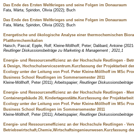
Das Ende des Ersten Weltkrieges und seine Folgen im Donauraum
Fata, Márta
;
Spiridon, Olivia
(
2022
)
;
Buch
Das Ende des Ersten Weltkrieges und seine Folgen im Donauraum
Fata, Márta
;
Spiridon, Olivia
(
2022
)
;
Buch
Energetische und ökologische Analyse einer thermochemischen Bioraff
Plattformchemikalien
Haisch, Pascal
;
Epple, Rolf
;
Kleine-Möllhoff, Peter
;
Dalibard, Antoine
(
2021
Reutlinger Diskussionsbeiträge zu Marketing & Management ; 2021,1
Energie- und Ressourceneffizienz an der Hochschule Reutlingen - Betr
& Design, Hochschulservicezentrum.Kurzfassung der Projektarbeit der
Ecology unter der Leitung von Prof. Peter Kleine-Möllhoff im MSc P
Business School Reutlingen im Sommersemester 2011
Kleine-Möllhoff, Peter
(
2011
)
;
Arbeitspapier
;
Reutlinger Diskussionsbeiträg
Energie- und Ressourceneffizienz an der Hochschule Reutlingen - Mens
Containergebäude 20, Kindertagesstätte.Kurzfassung der Projektarbeit 
Ecology unter der Leitung von Prof. Peter Kleine-Möllhoff im MSc P
Business School Reutlingen im Sommersemester 2011
Kleine-Möllhoff, Peter
(
2011
)
;
Arbeitspapier
;
Reutlinger Diskussionsbeiträg
Energie- und Ressourceneffizienz an der Hochschule Reutlingen - Ver
Betriebswirtschaft,Chemie,Wirtschaftsingenieurwesen.Kurzfassung der