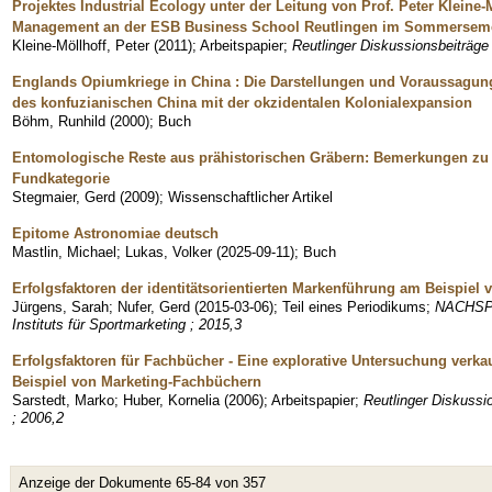
Projektes Industrial Ecology unter der Leitung von Prof. Peter Kleine
Management an der ESB Business School Reutlingen im Sommerseme
Kleine-Möllhoff, Peter
(
2011
)
;
Arbeitspapier
;
Reutlinger Diskussionsbeiträg
Englands Opiumkriege in China : Die Darstellungen und Voraussagung
des konfuzianischen China mit der okzidentalen Kolonialexpansion
Böhm, Runhild
(
2000
)
;
Buch
Entomologische Reste aus prähistorischen Gräbern: Bemerkungen zu 
Fundkategorie
Stegmaier, Gerd
(
2009
)
;
Wissenschaftlicher Artikel
Epitome Astronomiae deutsch
Mastlin, Michael
;
Lukas, Volker
(
2025-09-11
)
;
Buch
Erfolgsfaktoren der identitätsorientierten Markenführung am Beispiel
Jürgens, Sarah
;
Nufer, Gerd
(
2015-03-06
)
;
Teil eines Periodikums
;
NACHSPIE
Instituts für Sportmarketing ; 2015,3
Erfolgsfaktoren für Fachbücher - Eine explorative Untersuchung verk
Beispiel von Marketing-Fachbüchern
Sarstedt, Marko
;
Huber, Kornelia
(
2006
)
;
Arbeitspapier
;
Reutlinger Diskuss
; 2006,2
Anzeige der Dokumente 65-84 von 357