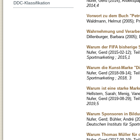
Nufer, Gerd
(
2014
)
;
Arbeitspa
DDC-Klassifikation
2014,4
Vorwort zu dem Buch "Petr
Waldmann, Helmut
(
2005
)
;
Pr
Wahrnehmung und Verarbei
Dillenburger, Barbara
(
2005
)
;
Warum der FIFA bisherige 
Nufer, Gerd
(
2015-02-12
)
;
Tei
Sportmarketing ; 2015,1
Warum die Kunst-Marke "Di
Nufer, Gerd
(
2018-09-14
)
;
Tei
Sportmarketing ; 2018, 3
Warum ist eine starke Mark
Hellstern, Sarah
;
Menig, Van
Nufer, Gerd
(
2019-08-29
)
;
Tei
2019,5
Warum Sponsoren in Bildung
Nufer, Gerd
;
Bühler, André
(
2
Deutschen Instituts für Sport
Warum Thomas Müller für d
Nufer, Gerd
(
2017-09-19
)
;
Tei