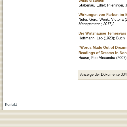
Wikis erstellen
Stabenau, Edlef
;
Plieninger, 
Wirkungen von Farben im 
Nufer, Gerd
;
Wenk, Victoria
(
Management ; 2017,2
Die Wirtshäuser Temesvars
Hoffmann, Leo
(
1923
)
;
Buch
"Words Made Out of Dreams"
Readings of Dreams in Non-
Haase, Fee-Alexandra
(
2007
)
Anzeige der Dokumente 334
Kontakt