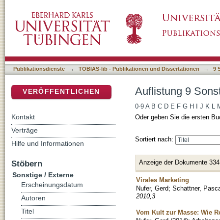
Auflistung 9 Sonstige / Externe nach Titel
DSpace Repositorium (Manakin basiert)
Publikationsdienste
→
TOBIAS-lib - Publikationen und Dissertationen
→
9 
Auflistung 9 Sonst
VERÖFFENTLICHEN
0-9
A
B
C
D
E
F
G
H
I
J
K
L
Kontakt
Oder geben Sie die ersten Bu
Verträge
Sortiert nach:
Hilfe und Informationen
Anzeige der Dokumente 334
Stöbern
Sonstige / Externe
Virales Marketing
Erscheinungsdatum
Nufer, Gerd
;
Schattner, Pasca
2010,3
Autoren
Titel
Vom Kult zur Masse: Wie Re