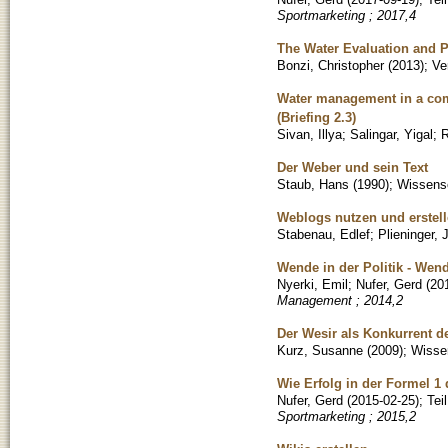
Sportmarketing ; 2017,4
The Water Evaluation and P
Bonzi, Christopher
(
2013
)
;
Ve
Water management in a comp
(Briefing 2.3)
Sivan, Illya
;
Salingar, Yigal
;
R
Der Weber und sein Text
Staub, Hans
(
1990
)
;
Wissensc
Weblogs nutzen und erstel
Stabenau, Edlef
;
Plieninger, 
Wende in der Politik - Wen
Nyerki, Emil
;
Nufer, Gerd
(
20
Management ; 2014,2
Der Wesir als Konkurrent d
Kurz, Susanne
(
2009
)
;
Wissen
Wie Erfolg in der Formel 1
Nufer, Gerd
(
2015-02-25
)
;
Tei
Sportmarketing ; 2015,2