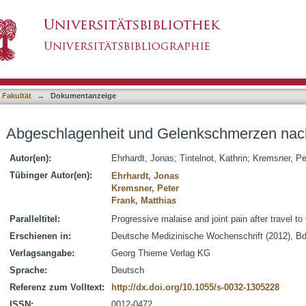
lenkschmerzen nach Costa-Rica-Reise
asiert)
 Fakultät
→
Dokumentanzeige
Abgeschlagenheit und Gelenkschmerzen nac
Autor(en):
Ehrhardt, Jonas
;
Tintelnot, Kathrin
;
Kremsner, Pe
Tübinger Autor(en):
Ehrhardt, Jonas
Kremsner, Peter
Frank, Matthias
Paralleltitel:
Progressive malaise and joint pain after travel t
Erschienen in:
Deutsche Medizinische Wochenschrift (2012), Bd.
Verlagsangabe:
Georg Thieme Verlag KG
Sprache:
Deutsch
Referenz zum Volltext:
http://dx.doi.org/10.1055/s-0032-1305228
ISSN:
0012-0472