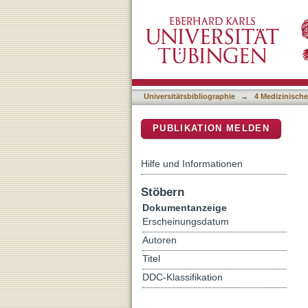
Abgeschlagenheit und Ge
DSpace Repositorium (Manakin b
Universitätsbibliographie
→
4 Medizinische
PUBLIKATION MELDEN
Hilfe und Informationen
Stöbern
Dokumentanzeige
Erscheinungsdatum
Autoren
Titel
DDC-Klassifikation