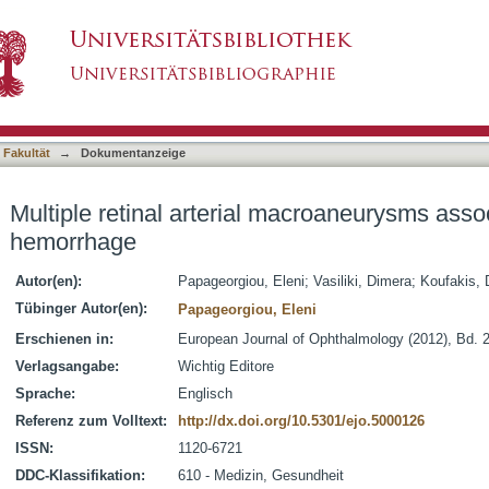
 macroaneurysms associated with submacular h
asiert)
 Fakultät
→
Dokumentanzeige
Multiple retinal arterial macroaneurysms ass
hemorrhage
Autor(en):
Papageorgiou, Eleni
;
Vasiliki, Dimera
;
Koufakis, 
Tübinger Autor(en):
Papageorgiou, Eleni
Erschienen in:
European Journal of Ophthalmology (2012), Bd. 2
Verlagsangabe:
Wichtig Editore
Sprache:
Englisch
Referenz zum Volltext:
http://dx.doi.org/10.5301/ejo.5000126
ISSN:
1120-6721
DDC-Klassifikation:
610 - Medizin, Gesundheit