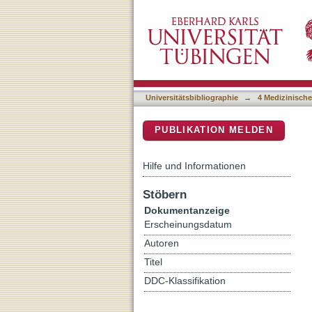
Multiple retinal arterial
DSpace Repositorium (Manakin b
Universitätsbibliographie
→
4 Medizinische
PUBLIKATION MELDEN
Hilfe und Informationen
Stöbern
Dokumentanzeige
Erscheinungsdatum
Autoren
Titel
DDC-Klassifikation