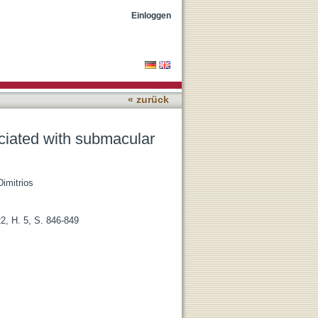
emorrhage
Einloggen
« zurück
ociated with submacular
Dimitrios
2, H. 5, S. 846-849