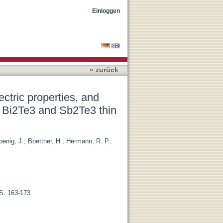
ced structural
Einloggen
« zurück
tric properties, and
y Bi2Te3 and Sb2Te3 thin
oenig, J.
;
Boettner, H.
;
Hermann, R. P.
;
 S. 163-173