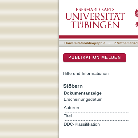
Room-temperature MBE depo
DSpace Repositorium (Manakin b
characterization of binary
Universitätsbibliographie
→
7 Mathematisc
PUBLIKATION MELDEN
Hilfe und Informationen
Stöbern
Dokumentanzeige
Erscheinungsdatum
Autoren
Titel
DDC-Klassifikation