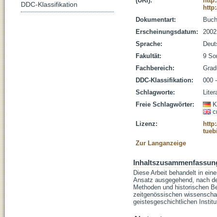
(URI):
http
DDC-Klassifikation
http
Dokumentart:
Buc
Erscheinungsdatum:
2002
Sprache:
Deut
Fakultät:
9 So
Fachbereich:
Grad
DDC-Klassifikation:
000 
Schlagworte:
Liter
Freie Schlagwörter:
K
c
Lizenz:
http
tueb
Zur Langanzeige
Inhaltszusammenfassun
Diese Arbeit behandelt in ein
Ansatz ausgegehend, nach dem 
Methoden und historischen Bed
zeitgenössischen wissenschaf
geistesgeschichtlichen Instit