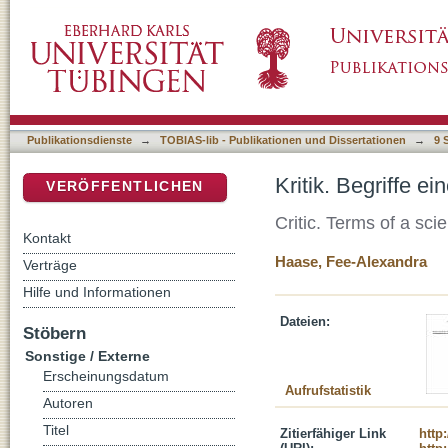
Kritik. Begriffe einer Wissenschaft und Kunst
DSpace Repositorium (Manakin basiert)
Publikationsdienste
→
TOBIAS-lib - Publikationen und Dissertationen
→
9 
Kritik. Begriffe e
VERÖFFENTLICHEN
Critic. Terms of a sci
Kontakt
Haase, Fee-Alexandra
Verträge
Hilfe und Informationen
Dateien:
Stöbern
Sonstige / Externe
Erscheinungsdatum
Aufrufstatistik
Autoren
Titel
Zitierfähiger Link
http