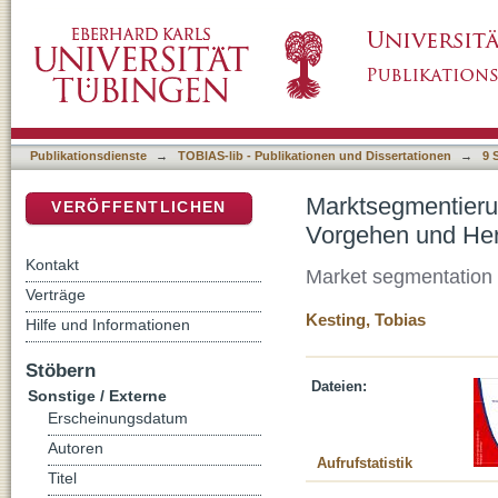
Marktsegmentierung in der Unternehmenspra
DSpace Repositorium (Manakin basiert)
Publikationsdienste
→
TOBIAS-lib - Publikationen und Dissertationen
→
9 
Marktsegmentierun
VERÖFFENTLICHEN
Vorgehen und He
Kontakt
Market segmentation 
Verträge
Kesting, Tobias
Hilfe und Informationen
Stöbern
Dateien:
Sonstige / Externe
Erscheinungsdatum
Autoren
Aufrufstatistik
Titel