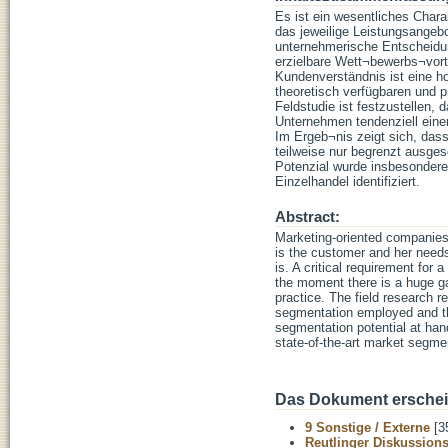
Es ist ein wesentliches Char
das jeweilige Leistungsangeb
unternehmerische Entscheidung
erzielbare Wett¬bewerbs¬vorte
Kundenverständnis ist eine h
theoretisch verfügbaren und
Feldstudie ist festzustellen,
Unternehmen tendenziell einen
Im Ergeb¬nis zeigt sich, da
teilweise nur begrenzt ausge
Potenzial wurde insbesondere
Einzelhandel identifiziert.
Abstract:
Marketing-oriented companies 
is the customer and her needs
is. A critical requirement for
the moment there is a huge ga
practice. The field research r
segmentation employed and th
segmentation potential at han
state-of-the-art market segme
Das Dokument erschein
9 Sonstige / Externe
[3
Reutlinger Diskussion