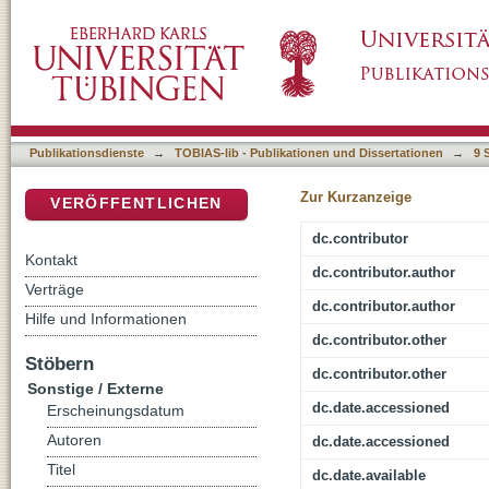
Open Source-Marketing im Unternehmensein
DSpace Repositorium (Manakin basiert)
Publikationsdienste
→
TOBIAS-lib - Publikationen und Dissertationen
→
9 
Zur Kurzanzeige
VERÖFFENTLICHEN
dc.contributor
Kontakt
dc.contributor.author
Verträge
dc.contributor.author
Hilfe und Informationen
dc.contributor.other
Stöbern
dc.contributor.other
Sonstige / Externe
dc.date.accessioned
Erscheinungsdatum
Autoren
dc.date.accessioned
Titel
dc.date.available