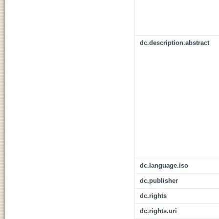
dc.description.abstract
dc.language.iso
dc.publisher
dc.rights
dc.rights.uri