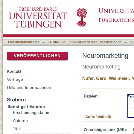
Neuromarketing
DSpace Repositorium (Manakin basiert)
Publikationsdienste
→
TOBIAS-lib - Publikationen und Dissertationen
→
9 
Neuromarketing
VERÖFFENTLICHEN
Neuromarketing
Kontakt
Nufer, Gerd
;
Wallmeier, 
Verträge
Hilfe und Informationen
Dateien:
Stöbern
Sonstige / Externe
Erscheinungsdatum
Aufrufstatistik
Autoren
Titel
Zitierfähiger Link (URI):