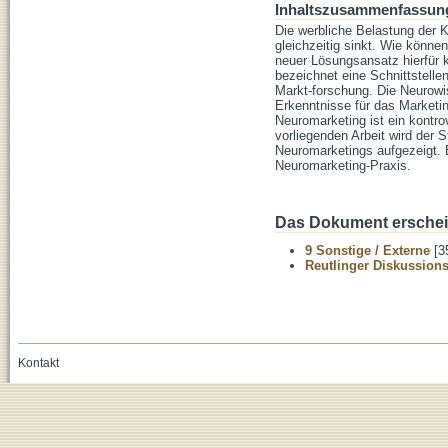
Inhaltszusammenfassun
Die werbliche Belastung der 
gleichzeitig sinkt. Wie könne
neuer Lösungsansatz hierfür 
bezeichnet eine Schnittstell
Markt-forschung. Die Neurowi
Erkenntnisse für das Marketi
Neuromarketing ist ein kontro
vorliegenden Arbeit wird der
Neuromarketings aufgezeigt. 
Neuromarketing-Praxis.
Das Dokument erschein
9 Sonstige / Externe
[3
Reutlinger Diskussion
Kontakt