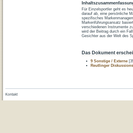
Inhaltszusammenfassun
Für Einzelsportler geht es he
darauf ab, eine persönliche M
spezifisches Markenmanagement
Markenführungsansatz basier
verschiedenen Instrumente zu
wird der Beitrag durch ein F
Gesichter aus der Welt des S
Das Dokument erschein
9 Sonstige / Externe
[3
Reutlinger Diskussion
Kontakt