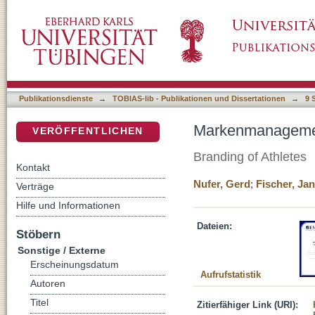
Markenmanagement bei Einzelsportlern
DSpace Repositorium (Manakin basiert)
Publikationsdienste
→
TOBIAS-lib - Publikationen und Dissertationen
→
9 
Markenmanagement
VERÖFFENTLICHEN
Branding of Athletes
Kontakt
Nufer, Gerd
;
Fischer, Jan
Verträge
Hilfe und Informationen
Dateien:
Stöbern
Sonstige / Externe
Erscheinungsdatum
Aufrufstatistik
Autoren
Titel
Zitierfähiger Link (URI):