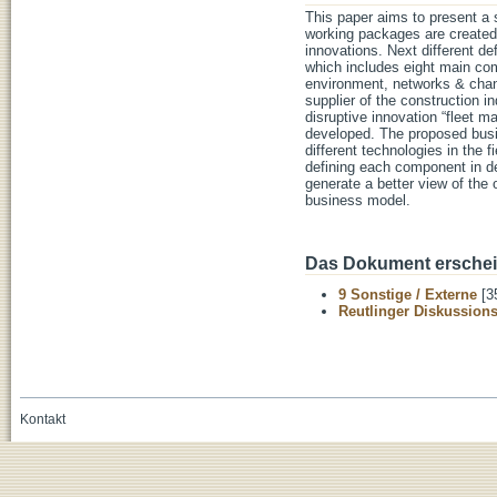
This paper aims to present a s
working packages are created. 
innovations. Next different d
which includes eight main com
environment, networks & chann
supplier of the construction 
disruptive innovation “fleet 
developed. The proposed busin
different technologies in the 
defining each component in det
generate a better view of the 
business model.
Das Dokument erschein
9 Sonstige / Externe
[3
Reutlinger Diskussion
Kontakt