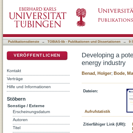
Developing a potential business model for th
DSpace Repositorium (Manakin basiert)
Publikationsdienste
→
TOBIAS-lib - Publikationen und Dissertationen
→
9 
Developing a pote
VERÖFFENTLICHEN
energy industry
Kontakt
Benad, Holger
;
Bode, Ma
Verträge
Hilfe und Informationen
Dateien:
Stöbern
Sonstige / Externe
Aufrufstatistik
Erscheinungsdatum
Autoren
Zitierfähiger Link (URI):
Titel