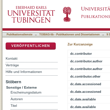
Marken- und Produktrelaunch – Charakterisi
DSpace Repositorium (Manakin basiert)
Publikationsdienste
→
TOBIAS-lib - Publikationen und Dissertationen
→
9 
Zur Kurzanzeige
VERÖFFENTLICHEN
dc.contributor
Kontakt
dc.contributor.author
Verträge
dc.contributor.author
Hilfe und Informationen
dc.contributor.other
Stöbern
dc.date.accessioned
Sonstige / Externe
dc.date.accessioned
Erscheinungsdatum
Autoren
dc.date.available
Titel
dc.date.available