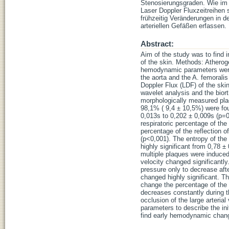
Stenosierungsgraden. Wie im 
Laser Doppler Fluxzeitreihen s
frühzeitig Veränderungen in 
arteriellen Gefäßen erfassen.
Abstract:
Aim of the study was to find i
of the skin. Methods: Athero
hemodynamic parameters were 
the aorta and the A. femorali
Doppler Flux (LDF) of the ski
wavelet analysis and the bior
morphologically measured plaq
98,1% ( 9,4 ± 10,5%) were fou
0,013s to 0,202 ± 0,009s (p=0
respiratoric percentage of th
percentage of the reflection 
(p<0,001). The entropy of the
highly significant from 0,78 ±
multiple plaques were induced 
velocity changed significantly
pressure only to decrease aft
changed highly significant. Th
change the percentage of the 
decreases constantly during t
occlusion of the large arteria
parameters to describe the in
find early hemodynamic chang