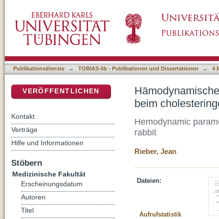
Hämodynamische Parameter bei der initialen 
DSpace Repositorium (Manakin basiert)
Kaninchen
Publikationsdienste
→
TOBIAS-lib - Publikationen und Dissertationen
→
4 
Hämodynamische P
VERÖFFENTLICHEN
beim cholestering
Kontakt
Hemodynamic parameter
Verträge
rabbit
Hilfe und Informationen
Rieber, Jean
Stöbern
Medizinische Fakultät
Dateien:
Erscheinungsdatum
Autoren
Titel
Aufrufstatistik