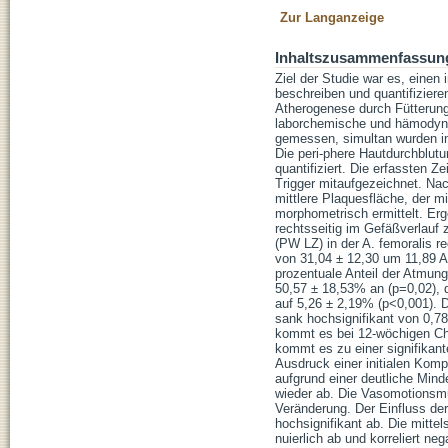
Zur Langanzeige
Inhaltszusammenfassun
Ziel der Studie war es, einen
beschreiben und quantifizier
Atherogenese durch Fütterung
laborchemische und hämodynam
gemessen, simultan wurden in
Die peri-phere Hautdurchblutu
quantifiziert. Die erfassten 
Trigger mitaufgezeichnet. Nac
mittlere Plaquesfläche, der 
morphometrisch ermittelt. Er
rechtsseitig im Gefäßverlauf 
(PW LZ) in der A. femoralis r
von 31,04 ± 12,30 um 11,89 A
prozentuale Anteil der Atmun
50,57 ± 18,53% an (p=0,02), d
auf 5,26 ± 2,19% (p<0,001). D
sank hochsignifikant von 0,7
kommt es bei 12-wöchigen Chol
kommt es zu einer signifikant
Ausdruck einer initialen Kom
aufgrund einer deutliche Min
wieder ab. Die Vasomotionsmu
Veränderung. Der Einfluss der
hochsignifikant ab. Die mitt
nuierlich ab und korreliert n