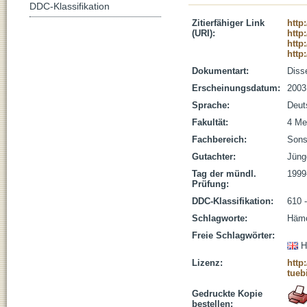
DDC-Klassifikation
Zitierfähiger Link
http
(URI):
http
http
http
Dokumentart:
Disse
Erscheinungsdatum:
2003
Sprache:
Deut
Fakultät:
4 Me
Fachbereich:
Sons
Gutachter:
Jüng
Tag der mündl.
1999
Prüfung:
DDC-Klassifikation:
610 
Schlagworte:
Hämo
Freie Schlagwörter:
H
Lizenz:
http
tueb
Gedruckte Kopie
bestellen: