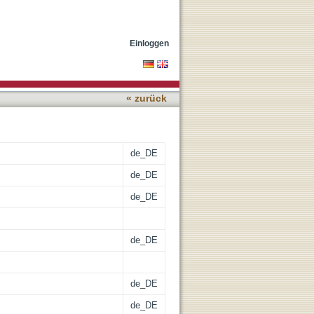
order membrane of renal
Einloggen
« zurück
de_DE
de_DE
de_DE
de_DE
de_DE
de_DE