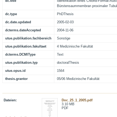
dc.title
Identifikation eines Chlorid-Format-Aus
Bürstensaummembran proximaler Tubul
dc.type
PhDThesis
dc.date.updated
2005-02-03
dcterms.dateAccepted
2004-11-06
utue.publikation.fachbereich
Sonstige
utue.publikation.fakultaet
4 Medizinische Fakultät
dcterms.DCMIType
Text
utue.publikation.typ
doctoralThesis
utue.opus.id
1564
thesis.grantor
05/06 Medizinische Fakultät
Dateien:
Doc_25_1_2005.pdf
3.10 MB
PDF