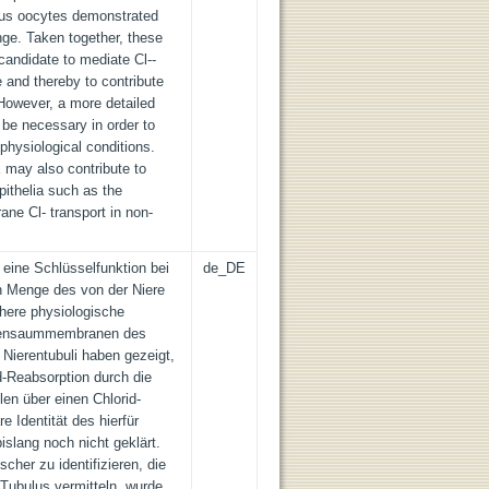
pus oocytes demonstrated
ge. Taken together, these
candidate to mediate Cl--
 and thereby to contribute
 However, a more detailed
 be necessary in order to
 physiological conditions.
X may also contribute to
epithelia such as the
ne Cl- transport in non-
 eine Schlüsselfunktion bei
de_DE
n Menge des von der Niere
ühere physiologische
stensaummembranen des
 Nierentubuli haben gezeigt,
id-Reabsorption durch die
en über einen Chlorid-
e Identität des hierfür
islang noch nicht geklärt.
her zu identifizieren, die
 Tubulus vermitteln, wurde