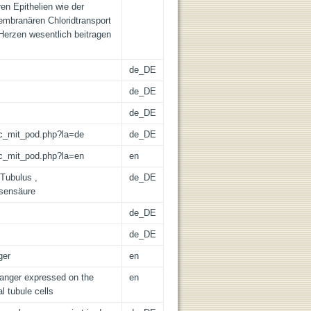
ren Epithelien wie der
mbranären Chloridtransport
 Herzen wesentlich beitragen
de_DE
de_DE
de_DE
/lic_mit_pod.php?la=de
de_DE
/lic_mit_pod.php?la=en
en
 Tubulus ,
de_DE
isensäure
de_DE
de_DE
ger
en
changer expressed on the
en
l tubule cells