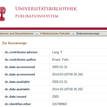
ide-formate exchanger expressed on the brush b
asiert)
ationen und Dissertationen
→
4 Medizinische Fakultät
→
Dokumentanzeige
Zur Kurzanzeige
dc.contributor.advisor
Lang, F.
dc.contributor.author
Knauf, Felix
dc.date.accessioned
2005-01-31
dc.date.accessioned
2014-03-18T09:35:29Z
dc.date.available
2005-01-31
dc.date.available
2014-03-18T09:35:29Z
dc.date.issued
2005
dc.identifier.other
116798963