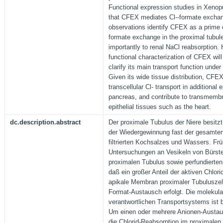
Functional expression studies in Xeno
that CFEX mediates Cl--formate exchan
observations identify CFEX as a prime 
formate exchange in the proximal tubule
importantly to renal NaCl reabsorption.
functional characterization of CFEX will
clarify its main transport function under
Given its wide tissue distribution, CFE
transcellular Cl- transport in additional 
pancreas, and contribute to transmembra
epithelial tissues such as the heart.
dc.description.abstract
Der proximale Tubulus der Niere besitzt
der Wiedergewinnung fast der gesamte
filtrierten Kochsalzes und Wassers. Fr
Untersuchungen an Vesikeln von Bür
proximalen Tubulus sowie perfundierten
daß ein großer Anteil der aktiven Chlor
apikale Membran proximaler Tubuluszell
Format-Austausch erfolgt. Die molekular
verantwortlichen Transportsystems ist b
Um einen oder mehrere Anionen-Austausc
die Chlorid-Reabsorption im proximalen