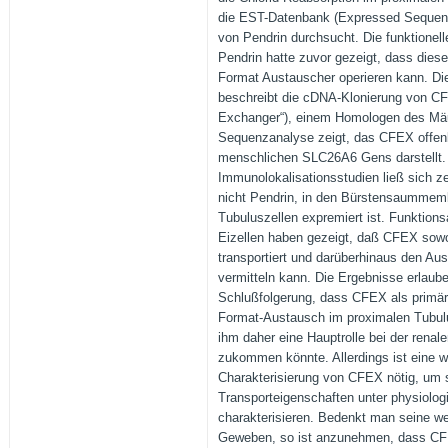
die EST-Datenbank (Expressed Sequen
von Pendrin durchsucht. Die funktionell
Pendrin hatte zuvor gezeigt, dass diese
Format Austauscher operieren kann. Die
beschreibt die cDNA-Klonierung von CF
Exchanger“), einem Homologen des Mäu
Sequenzanalyse zeigt, das CFEX offen
menschlichen SLC26A6 Gens darstellt.
Immunolokalisationsstudien ließ sich 
nicht Pendrin, in den Bürstensaummem
Tubuluszellen expremiert ist. Funktion
Eizellen haben gezeigt, daß CFEX sowo
transportiert und darüberhinaus den Au
vermitteln kann. Die Ergebnisse erlaub
Schlußfolgerung, dass CFEX als primäre
Format-Austausch im proximalen Tubul
ihm daher eine Hauptrolle bei der renal
zukommen könnte. Allerdings ist eine we
Charakterisierung von CFEX nötig, um 
Transporteigenschaften unter physiolo
charakterisieren. Bedenkt man seine wei
Geweben, so ist anzunehmen, dass C