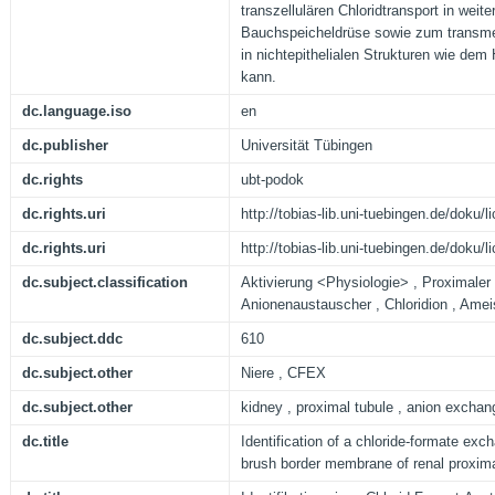
transzellulären Chloridtransport in weite
Bauchspeicheldrüse sowie zum transme
in nichtepithelialen Strukturen wie dem
kann.
dc.language.iso
en
dc.publisher
Universität Tübingen
dc.rights
ubt-podok
dc.rights.uri
http://tobias-lib.uni-tuebingen.de/doku
dc.rights.uri
http://tobias-lib.uni-tuebingen.de/doku
dc.subject.classification
Aktivierung <Physiologie> , Proximaler
Anionenaustauscher , Chloridion , Ame
dc.subject.ddc
610
dc.subject.other
Niere , CFEX
dc.subject.other
kidney , proximal tubule , anion exchan
dc.title
Identification of a chloride-formate ex
brush border membrane of renal proxima