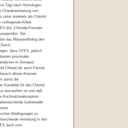
ce Tag) nach Homologen
e Charakterisierung von
s unter anderem als Chlorid-
 vorliegende Arbeit
EX (für „Chloride-Formate
sependrin. Die
bar das Mäuseortholog des
 Durch
zeigen, dass CFEX, jedoch
branen proximaler
sanalysen in Xenopus
hl Chlorid als auch Format
stausch dieser Anionen
en somit die
r Kandidat für den Chlorid-
us anzusehen ist und daß
en Kochsalzreabsorption
iterreichende funktionelle
seine
gischen Bedingungen zu
treichende Verteilung in den
FEX auch zum