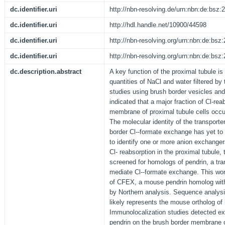
dc.identifier.uri
http://nbn-resolving.de/urn:nbn:de:bsz
dc.identifier.uri
http://hdl.handle.net/10900/44598
dc.identifier.uri
http://nbn-resolving.org/urn:nbn:de:bs
dc.identifier.uri
http://nbn-resolving.org/urn:nbn:de:bs
dc.description.abstract
A key function of the proximal tubule is 
quantities of NaCl and water filtered by
studies using brush border vesicles an
indicated that a major fraction of Cl-rea
membrane of proximal tubule cells occu
The molecular identity of the transporte
border Cl--formate exchange has yet to 
to identify one or more anion exchanger
Cl- reabsorption in the proximal tubule
screened for homologs of pendrin, a tra
mediate Cl--formate exchange. This wor
of CFEX, a mouse pendrin homolog with
by Northern analysis. Sequence analysi
likely represents the mouse ortholog 
Immunolocalization studies detected e
pendrin on the brush border membrane of