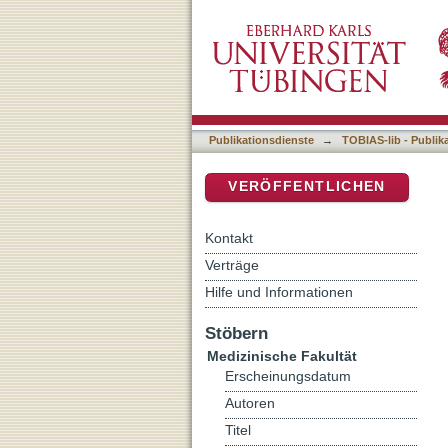
Identification of a chlor
DSpace Repositorium (Manakin b
proximal tubule cells
Publikationsdienste
→
TOBIAS-lib - Publik
VERÖFFENTLICHEN
Kontakt
Verträge
Hilfe und Informationen
Stöbern
Medizinische Fakultät
Erscheinungsdatum
Autoren
Titel