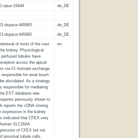
:21-opus-15644
de_DE
z:21-dspace-445983
de_DE
z:21-dspace-445983
de_DE
retrieval of most of the vast
en
 the kidney. Physiological
d perfused tubules have
bsorption across the apical
rs via Cl--formate exchange.
r responsible for renal brush
be elucidated. As a strategy
s responsible for mediating
, the EST database was
nsporter previously shown to
k reports the cDNA cloning
 expression in the kidney
s indicated that CFEX very
of human SLC26A6.
xpression of CFEX but not
 proximal tubule cells.