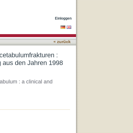
inisch-radiologische
Einloggen
« zurück
cetabulumfrakturen :
g aus den Jahren 1998
abulum : a clinical and