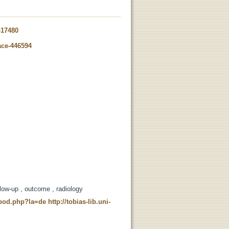
-17480
ace-446594
llow-up , outcome , radiology
t_pod.php?la=de
http://tobias-lib.uni-