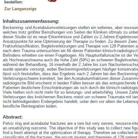
bestellen:
Zur Langanzeige
Inhaltszusammenfassung:
Beckenring- und Acetabulumverletzungen stellen ein seltenes, aber ressourc
welches trotz größter Bemühungen von Seiten der Kliniken oftmals zu unbef
dieser Studie ist es neue Erkenntnisse und Zahlen zu 2-Jahres-Ergebnis
Ansatzpunkte für eine Optimierung der Therapie zu finden. Zu diesem Zwec
Frakturklassifikation, Begleitverletzungen und Therapie von 128 Patienten
nach dem Trauma untersuchten wir 66 dieser Patienten klinisch-radiologis
Befindens erhielten sie einen Fragebogen. Als Hauptunfallursache ist der V
als Hochrasanztrauma auch die hohe Zahl (59%) an schweren Begleitverletz
während der Behandlung, 16 innerhalb der 2 Jahre bis zum Nachuntersuchung
wurde operativ versorgt, wobei Beckenringverletzungen häufiger konservativ
lässt sich feststellen, dass das Ergebnis nach 2 Jahren bei den Beckenring
Verletzungsschwere korreliert, bei den Acetabulumfrakturen dieser Zusamm
radiologische Bild erscheint in beiden Fällen besser als das entsprechende 
Patienten deutlichere Einschränkungen als sich durch die klinisch-radiologi
Viele hielten sich nicht mehr für so leistungs- und arbeitsfähig. Unsere Zah
Verletzungen des knöchernen Beckens meist um schwere Traumata mit la
nicht befriedigendem Endergebnis handelt, unter dem vor allem die Lebensq
berufliche Reintegration leiden.
Abstract:
Pelvic ring and acetabular fractures are a rare but very severe, resource-inte
an unsatisfying outcome. The objective of this study was to collect new fi
find a fresh attempt at the optimization of therapy. Therefore we collected d
classificatin of the fractures, the escort injuries and therapies of 128 patie