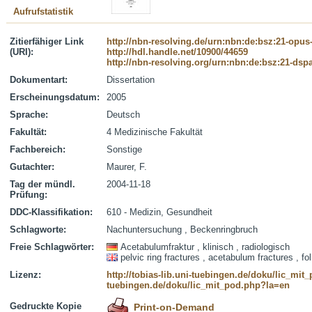
Aufrufstatistik
Zitierfähiger Link
http://nbn-resolving.de/urn:nbn:de:bsz:21-opus
(URI):
http://hdl.handle.net/10900/44659
http://nbn-resolving.org/urn:nbn:de:bsz:21-dsp
Dokumentart:
Dissertation
Erscheinungsdatum:
2005
Sprache:
Deutsch
Fakultät:
4 Medizinische Fakultät
Fachbereich:
Sonstige
Gutachter:
Maurer, F.
Tag der mündl.
2004-11-18
Prüfung:
DDC-Klassifikation:
610 - Medizin, Gesundheit
Schlagworte:
Nachuntersuchung , Beckenringbruch
Freie Schlagwörter:
Acetabulumfraktur , klinisch , radiologisch
pelvic ring fractures , acetabulum fractures , fo
Lizenz:
http://tobias-lib.uni-tuebingen.de/doku/lic_mi
tuebingen.de/doku/lic_mit_pod.php?la=en
Gedruckte Kopie
Print-on-Demand