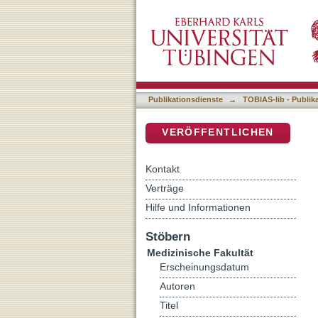
2-Jahres-Ergebnisse nach 
DSpace Repositorium (Manakin b
Nachuntersuchung aus de
Publikationsdienste
→
TOBIAS-lib - Publik
VERÖFFENTLICHEN
Kontakt
Verträge
Hilfe und Informationen
Stöbern
Medizinische Fakultät
Erscheinungsdatum
Autoren
Titel