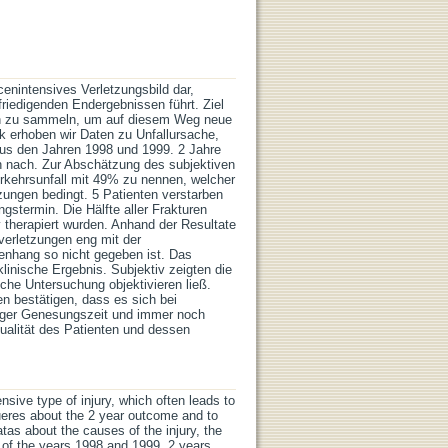
enintensives Verletzungsbild dar,
riedigenden Endergebnissen führt. Ziel
sen zu sammeln, um auf diesem Weg neue
k erhoben wir Daten zu Unfallursache,
 aus den Jahren 1998 und 1999. 2 Jahre
ch nach. Zur Abschätzung des subjektiven
erkehrsunfall mit 49% zu nennen, welcher
ungen bedingt. 5 Patienten verstarben
stermin. Die Hälfte aller Frakturen
 therapiert wurden. Anhand der Resultate
verletzungen eng mit der
enhang so nicht gegeben ist. Das
klinische Ergebnis. Subjektiv zeigten die
sche Untersuchung objektivieren ließ.
len bestätigen, dass es sich bei
nger Genesungszeit und immer noch
ualität des Patienten und dessen
nsive type of injury, which often leads to
gueres about the 2 year outcome and to
atas about the causes of the injury, the
nt of the years 1998 and 1999. 2 years