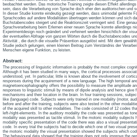
beobachtet werden. Das motorische Training zeigte diesen Effekt allerdings 
sein, dass die Verarbeitung von Sprache doch eher den auditorischen und 
In dieser Studie konnte eindeutig gezeigt werden, dass unimodal gelernte Fä
Sprachcodes auf andere Modalitäten übertragen werden können und sich da
Buchstabencodes steigert und die Reaktionszeit verringert wird. Eine genau
Sprachverarbeitung beim Erlernen einer neuen Sprache konnte allerdings n
Experimentdesign noch geändert und verfeinert werden hinsichtlich der vis
der eventuellen Abfrage von ganzen Wörten durch die Buchstabencodes und
Aktivität , die durch die visuelle Präsention ausgelöst wird. Mit dem gewähl
Studie jedoch gelungen, einen kleinen Beitrag zum Verständnis der Verarbe
Menschen eigene Funktion, zu leisten.
Abstract:
The processing of linguistic information is probably the most complex cogni
Although it has been studied in many ways, the cortical processes associat
understood, yet. In particular, little is known about the involvement of cortic
responses during the acquirement of a new language. The high temporal and 
magnetoencephalography offers the possibility to measure the amplitude and 
responses to linguistic stimuli by means of dipole analysis and hence give f
mechanisms and their location in the brain. In four training sessions, subje
like (language) code. Subjects were only trained in one modality (motor, audit
before and after the training, subjects were also tested in the other modalitie
of the acquired skill to other modalities. The code consisted of 12 codes th
left-/right-elements. In the auditory modality the code was presented as ton
modality was presented as tactile stimuli. In the motoric modality subjects h
modality specific presentation of the code there was also a visual presentati
code. In every trial the subjects had to decide which one of two visual pres
the motoric modality the visual presentation showed the subjects which code
The behavioural data showed that the training does not only improve the per