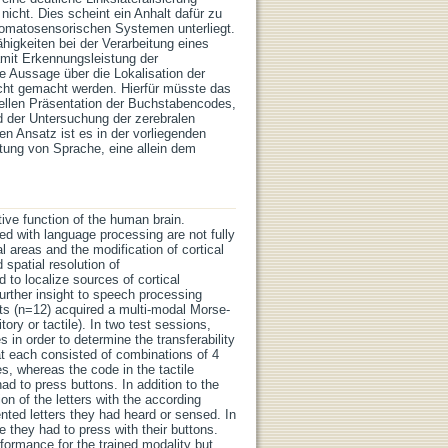
nicht. Dies scheint ein Anhalt dafür zu
somatosensorischen Systemen unterliegt.
higkeiten bei der Verarbeitung eines
mit Erkennungsleistung der
e Aussage über die Lokalisation der
icht gemacht werden. Hierfür müsste das
uellen Präsentation der Buchstabencodes,
 der Untersuchung der zerebralen
ten Ansatz ist es in der vorliegenden
itung von Sprache, eine allein dem
tive function of the human brain.
ed with language processing are not fully
al areas and the modification of cortical
spatial resolution of
to localize sources of cortical
urther insight to speech processing
cts (n=12) acquired a multi-modal Morse-
ory or tactile). In two test sessions,
s in order to determine the transferability
at each consisted of combinations of 4
es, whereas the code in the tactile
ad to press buttons. In addition to the
on of the letters with the according
ented letters they had heard or sensed. In
 they had to press with their buttons.
formance for the trained modality but