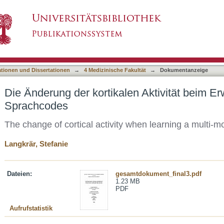
len Aktivität beim Erwerb eines multimodalen 
asiert)
ationen und Dissertationen
→
4 Medizinische Fakultät
→
Dokumentanzeige
Die Änderung der kortikalen Aktivität beim E
Sprachcodes
The change of cortical activity when learning a multi-
Langkrär, Stefanie
Dateien:
gesamtdokument_final3.pdf
1.23 MB
PDF
Aufrufstatistik