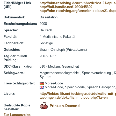
Zitierfähiger Link
http://nbn-resolving.de/urn:nbn:de:bsz:21-opus
(URI):
http://hdl.handle.net/10900/45300
http://nbn-resolving.org/urn:nbn:de:bsz:21-dsp
Dokumentart:
Dissertation
Erscheinungsdatum:
2008
Sprache:
Deutsch
Fakultät:
4 Medizinische Fakultät
Fachbereich:
Sonstige
Gutachter:
Braun, Christoph (Privatdozent)
Tag der mündl.
2007-11-27
Prüfung:
DDC-Klassifikation:
610 - Medizin, Gesundheit
Schlagworte:
Magnetoencephalographie , Sprachverarbeitung , 
System
Freie Schlagwörter:
Morse-Code
Morse-Code, Speech-code, Speech Perception
Lizenz:
http://tobias-lib.uni-tuebingen.de/doku/lic_mi
tuebingen.de/doku/lic_mit_pod.php?la=en
Gedruckte Kopie
Print-on-Demand
bestellen:
Zur Langanzeige