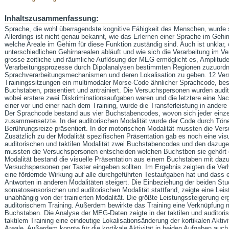
Inhaltszusammenfassung:
Sprache, die wohl überragendste kognitive Fähigkeit des Menschen, wurde sc
Allerdings ist nicht genau bekannt, wie das Erlernen einer Sprache im Gehir
welche Areale im Gehirn für diese Funktion zuständig sind. Auch ist unklar, 
unterschiedlichen Gehirnarealen abläuft und wie sich die Verarbeitung im V
grosse zeitliche und räumliche Auflösung der MEG ermöglicht es, Amplitud
Verarbeitungsprozesse durch Dipolanalysen bestimmten Regionen zuzuordne
Sprachverarbeitungsmechanismen und deren Lokalisation zu geben. 12 Ver
Trainingssitzungen ein multimodaler Morse-Code ähnlicher Sprachcode, bes
Buchstaben, präsentiert und antrainiert. Die Versuchspersonen wurden auditor
wobei erstere zwei Diskriminationsaufgaben waren und die letztere eine Na
einer vor und einer nach dem Training, wurde die Transferleistung in andere n
Der Sprachcode bestand aus vier Buchstabencodes, wovon sich jeder einze
zusammensetzte. In der auditorischen Modalität wurde der Code durch Töne, 
Berührungsreize präsentiert. In der motorischen Modalität mussten die Ver
Zusätzlich zu der Modalität spezifischen Präsentation gab es noch eine visue
auditorischen und taktilen Modalität zwei Buchstabencodes und den dazuge
mussten die Versuchspersonen entscheiden welchen Buchstben sie gehört o
Modalität bestand die visuelle Präsentation aus einem Buchstaben mit da
Versuchspersonen per Taster eingeben sollten. Im Ergebnis zeigten die Verh
eine fördernde Wirkung auf alle durchgeführten Testaufgaben hat und dass 
Antworten in anderen Modalitäten steigert. Die Einbeziehung der beiden Stud
somatosensorischen und auditorischen Modalität stattfand, zeigte eine Lei
unabhängig von der trainierten Modalität. Die größte Leistungssteigerung erg
auditorischem Training. Außerdem bewirkte das Training eine Verknüpfung
Buchstaben. Die Analyse der MEG-Daten zeigte in der taktilen und auditori
taktilem Training eine eindeutige Lokalisationsänderung der kortikalen Aktiv
Areale. Außerdem konnte für die kortikale Aktivität in beiden Aufgaben auch 