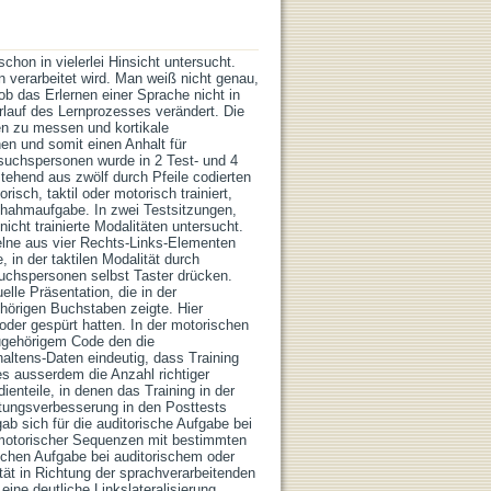
hon in vielerlei Hinsicht untersucht.
n verarbeitet wird. Man weiß nicht genau,
ob das Erlernen einer Sprache nicht in
erlauf des Lernprozesses verändert. Die
en zu messen und kortikale
n und somit einen Anhalt für
suchspersonen wurde in 2 Test- und 4
tehend aus zwölf durch Pfeile codierten
isch, taktil oder motorisch trainiert,
chahmaufgabe. In zwei Testsitzungen,
icht trainierte Modalitäten untersucht.
lne aus vier Rechts-Links-Elementen
in der taktilen Modalität durch
suchspersonen selbst Taster drücken.
lle Präsentation, die in der
hörigen Buchstaben zeigte. Hier
der gespürt hatten. In der motorischen
zugehörigem Code den die
altens-Daten eindeutig, dass Training
es ausserdem die Anzahl richtiger
ienteile, in denen das Training in der
stungsverbesserung in den Posttests
ab sich für die auditorische Aufgabe bei
 motorischer Sequenzen mit bestimmten
schen Aufgabe bei auditorischem oder
ität in Richtung der sprachverarbeitenden
eine deutliche Linkslateralisierung