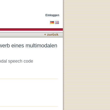
Sprachcodes
Einloggen
« zurück
rwerb eines multimodalen
modal speech code