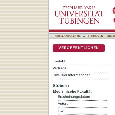
Die Änderung der kortika
DSpace Repositorium (Manakin b
Publikationsdienste
→
TOBIAS-lib - Publik
VERÖFFENTLICHEN
Kontakt
Verträge
Hilfe und Informationen
Stöbern
Medizinische Fakultät
Erscheinungsdatum
Autoren
Titel