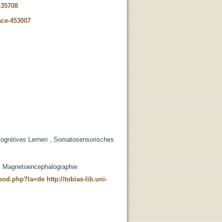
-35708
ace-453007
Kognitives Lernen , Somatosensorisches
, Magnetoencephalographie
t_pod.php?la=de
http://tobias-lib.uni-