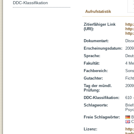
DDC-Klassifikation
Aufrufstatistik
Zitierfähiger Link
http
(URI):
http
http
Dokumentart:
Disse
Erscheinungsdatum:
2009
Sprache:
Deut
Fakultät:
4 Me
Fachbereich:
Sons
Gutachter:
Ficht
Tag der mündl.
2009
Prüfung:
DDC-Klassifikation:
610 
Schlagworte:
Brie
Psyc
Freie Schlagwörter:
B
C
Lizenz:
http
tueb