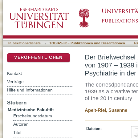
Der Briefwechsel zwischen Ludwig Binswang
DSpace Repositorium (Manakin basiert)
Spannungsfeld von Psychoanalyse und Psychia
Publikationsdienste
→
TOBIAS-lib - Publikationen und Dissertationen
→
4 
Der Briefwechsel
VERÖFFENTLICHEN
von 1907 – 1939 
Psychiatrie in der
Kontakt
Verträge
The corresdpondance
Hilfe und Informationen
1939 as a creative te
of the 20 th century
Stöbern
Medizinische Fakultät
Apelt-Riel, Susanne
Erscheinungsdatum
Autoren
Dateien:
Titel