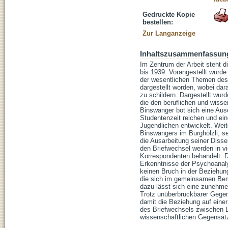
Gedruckte Kopie
bestellen:
Zur Langanzeige
Inhaltszusammenfassun
Im Zentrum der Arbeit steht 
bis 1939. Vorangestellt wurd
der wesentlichen Themen des B
dargestellt worden, wobei dar
zu schildern. Dargestellt wur
die den beruflichen und wisse
Binswanger bot sich eine Aus
Studentenzeit reichen und ei
Jugendlichen entwickelt. Weit
Binswangers im Burghölzli, s
die Ausarbeitung seiner Disse
den Briefwechsel werden in v
Korrespondenten behandelt. D
Erkenntnisse der Psychoanalys
keinen Bruch in der Beziehung
die sich im gemeinsamen Bemü
dazu lässt sich eine zunehme
Trotz unüberbrückbarer Gegen
damit die Beziehung auf einer
des Briefwechsels zwischen Lu
wissenschaftlichen Gegensätz