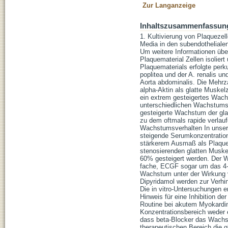
Zur Langanzeige
Inhaltszusammenfassun
1. Kultivierung von Plaquezel
Media in den subendotheliale
Um weitere Informationen übe
Plaquematerial Zellen isolier
Plaquematerials erfolgte perku
poplitea und der A. renalis un
Aorta abdominalis. Die Mehrza
alpha-Aktin als glatte Muskelz
ein extrem gesteigertes Wach
unterschiedlichen Wachstumsr
gesteigerte Wachstum der gla
zu dem oftmals rapide verlauf
Wachstumsverhalten In unseren
steigende Serumkonzentratione
stärkerem Ausmaß als Plaquez
stenosierenden glatten Muske
60% gesteigert werden. Der W
fache, ECGF sogar um das 4-f
Wachstum unter der Wirkung 
Dipyridamol werden zur Verhi
Die in vitro-Untersuchungen 
Hinweis für eine Inhibition de
Routine bei akutem Myokardinf
Konzentrationsbereich weder ei
dass beta-Blocker das Wachs
therapeutischen Bereich die 