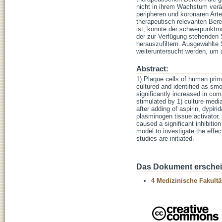
nicht in ihrem Wachstum verä
peripheren und koronaren Arter
therapeutisch relevanten Berei
ist, könnte der schwerpunktmä
der zur Verfügung stehenden S
herauszufiltern. Ausgewählte 
weiteruntersucht werden, um 
Abstract:
1) Plaque cells of human prim
cultured and identified as sm
significantly increased in c
stimulated by 1) culture med
after adding of aspirin, dypiri
plasminogen tissue activator, 
caused a significant inhibitio
model to investigate the effect
studies are initiated.
Das Dokument erschein
4 Medizinische Fakultä