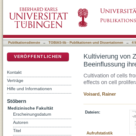
Kultivierung von Zellen aus Atheromen des
DSpace Repositorium (Manakin basiert)
Publikationsdienste
→
TOBIAS-lib - Publikationen und Dissertationen
→
4 
Kultivierung von
VERÖFFENTLICHEN
Beeinflussung ih
Kontakt
Cultivation of cells f
Verträge
effects on cell prolifer
Hilfe und Informationen
Voisard, Rainer
Stöbern
Medizinische Fakultät
Dateien:
Erscheinungsdatum
Autoren
Titel
Aufrufstatistik