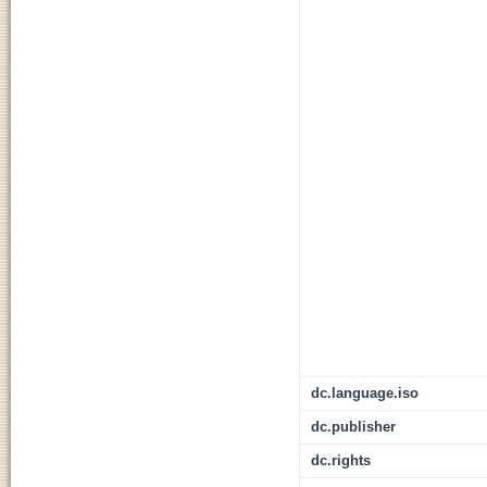
dc.language.iso
dc.publisher
dc.rights