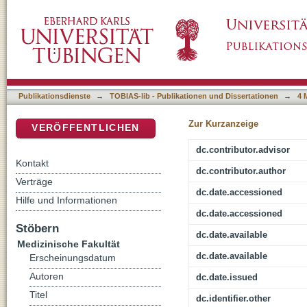
Sauerstoffverbrauchsmessungen an humanen 
DSpace Repositorium (Manakin basiert)
Publikationsdienste
→
TOBIAS-lib - Publikationen und Dissertationen
→
4 
Zur Kurzanzeige
VERÖFFENTLICHEN
dc.contributor.advisor
Kontakt
dc.contributor.author
Verträge
dc.date.accessioned
Hilfe und Informationen
dc.date.accessioned
Stöbern
dc.date.available
Medizinische Fakultät
dc.date.available
Erscheinungsdatum
Autoren
dc.date.issued
Titel
dc.identifier.other