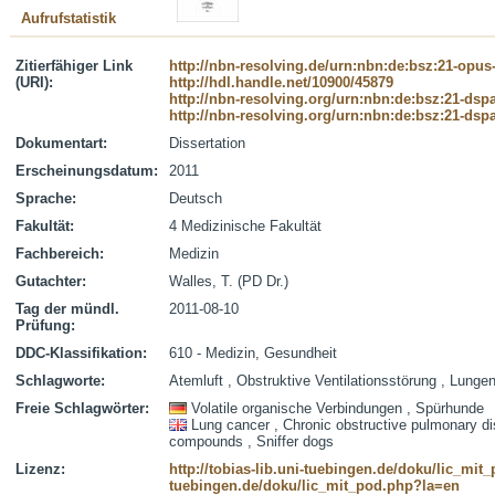
Aufrufstatistik
Zitierfähiger Link
http://nbn-resolving.de/urn:nbn:de:bsz:21-opus
(URI):
http://hdl.handle.net/10900/45879
http://nbn-resolving.org/urn:nbn:de:bsz:21-dsp
http://nbn-resolving.org/urn:nbn:de:bsz:21-dsp
Dokumentart:
Dissertation
Erscheinungsdatum:
2011
Sprache:
Deutsch
Fakultät:
4 Medizinische Fakultät
Fachbereich:
Medizin
Gutachter:
Walles, T. (PD Dr.)
Tag der mündl.
2011-08-10
Prüfung:
DDC-Klassifikation:
610 - Medizin, Gesundheit
Schlagworte:
Atemluft , Obstruktive Ventilationsstörung , Lunge
Freie Schlagwörter:
Volatile organische Verbindungen , Spürhunde
Lung cancer , Chronic obstructive pulmonary dis
compounds , Sniffer dogs
Lizenz:
http://tobias-lib.uni-tuebingen.de/doku/lic_mi
tuebingen.de/doku/lic_mit_pod.php?la=en