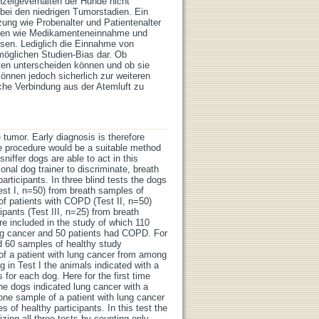
nzeigeverhalten der Hunde nicht
 bei den niedrigen Tumorstadien. Ein
ung wie Probenalter und Patientenalter
toren wie Medikamenteneinnahme und
sen. Lediglich die Einnahme von
 möglichen Studien-Bias dar. Ob
ten unterscheiden können und ob sie
können jedoch sicherlich zur weiteren
che Verbindung aus der Atemluft zu
 tumor. Early diagnosis is therefore
ve procedure would be a suitable method
sniffer dogs are able to act in this
onal dog trainer to discriminate, breath
rticipants. In three blind tests the dogs
est I, n=50) from breath samples of
of patients with COPD (Test II, n=50)
pants (Test III, n=25) from breath
re included in the study of which 110
lung cancer and 50 patients had COPD. For
nd 60 samples of healthy study
of a patient with lung cancer from among
g in Test I the animals indicated with a
 for each dog. Here for the first time
he dogs indicated lung cancer with a
I one sample of a patient with lung cancer
f healthy participants. In this test the
zing all three tests by counting only