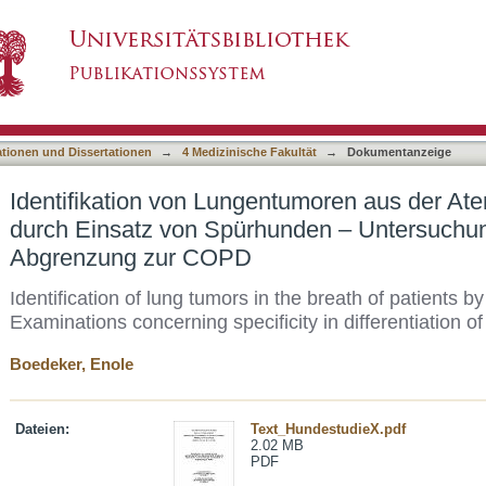
tumoren aus der Atemluft von Patienten durch
asiert)
fität in Abgrenzung zur COPD
ationen und Dissertationen
→
4 Medizinische Fakultät
→
Dokumentanzeige
Identifikation von Lungentumoren aus der Ate
durch Einsatz von Spürhunden – Untersuchung
Abgrenzung zur COPD
Identification of lung tumors in the breath of patients b
Examinations concerning specificity in differentiation 
Boedeker, Enole
Dateien:
Text_HundestudieX.pdf
2.02 MB
PDF