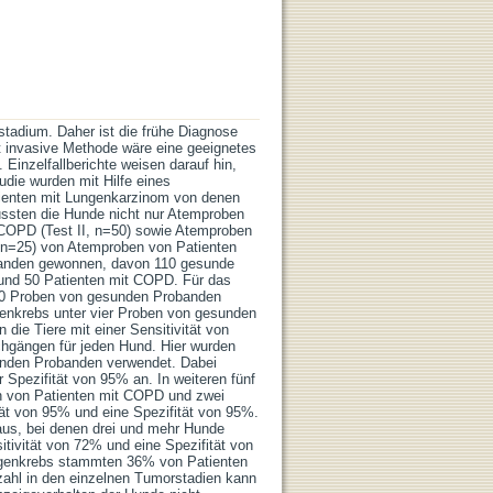
tadium. Daher ist die frühe Diagnose
ht invasive Methode wäre eine geeignetes
 Einzelfallberichte weisen darauf hin,
udie wurden mit Hilfe eines
atienten mit Lungenkarzinom von denen
ussten die Hunde nicht nur Atemproben
 COPD (Test II, n=50) sowie Atemproben
 n=25) von Atemproben von Patienten
banden gewonnen, davon 110 gesunde
 und 50 Patienten mit COPD. Für das
 60 Proben von gesunden Probanden
genkrebs unter vier Proben von gesunden
die Tiere mit einer Sensitivität von
chgängen für jeden Hund. Hier wurden
unden Probanden verwendet. Dabei
 Spezifität von 95% an. In weiteren fünf
en von Patienten mit COPD und zwei
tät von 95% und eine Spezifität von 95%.
aus, bei denen drei und mehr Hunde
itivität von 72% und eine Spezifität von
ngenkrebs stammten 36% von Patienten
lzahl in den einzelnen Tumorstadien kann