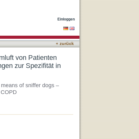
 Einsatz von Spürhunden –
Einloggen
« zurück
mluft von Patienten
en zur Spezifität in
y means of sniffer dogs –
of COPD