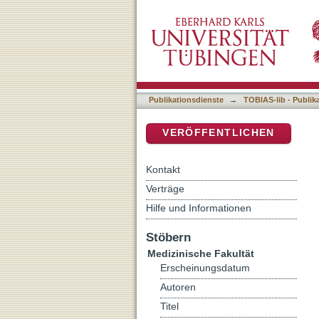
Identifikation von Lungen
DSpace Repositorium (Manakin b
Untersuchungen zur Spezi
Publikationsdienste
→
TOBIAS-lib - Publik
VERÖFFENTLICHEN
Kontakt
Verträge
Hilfe und Informationen
Stöbern
Medizinische Fakultät
Erscheinungsdatum
Autoren
Titel