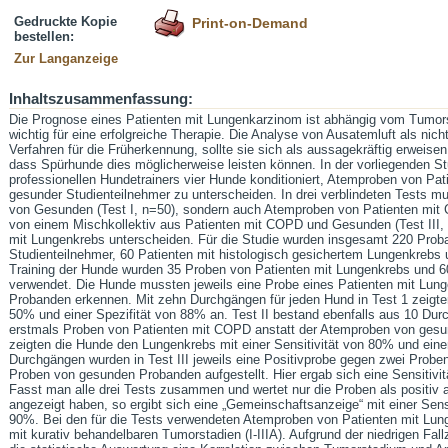
Gedruckte Kopie
Print-on-Demand
bestellen:
Zur Langanzeige
Inhaltszusammenfassung:
Die Prognose eines Patienten mit Lungenkarzinom ist abhängig vom Tumors
wichtig für eine erfolgreiche Therapie. Die Analyse von Ausatemluft als nic
Verfahren für die Früherkennung, sollte sie sich als aussagekräftig erweisen.
dass Spürhunde dies möglicherweise leisten können. In der vorliegenden St
professionellen Hundetrainers vier Hunde konditioniert, Atemproben von P
gesunder Studienteilnehmer zu unterscheiden. In drei verblindeten Tests m
von Gesunden (Test I, n=50), sondern auch Atemproben von Patienten mit
von einem Mischkollektiv aus Patienten mit COPD und Gesunden (Test III,
mit Lungenkrebs unterscheiden. Für die Studie wurden insgesamt 220 Pro
Studienteilnehmer, 60 Patienten mit histologisch gesichertem Lungenkrebs
Training der Hunde wurden 35 Proben von Patienten mit Lungenkrebs und
verwendet. Die Hunde mussten jeweils eine Probe eines Patienten mit Lun
Probanden erkennen. Mit zehn Durchgängen für jeden Hund in Test 1 zeigten 
50% und einer Spezifität von 88% an. Test II bestand ebenfalls aus 10 Dur
erstmals Proben von Patienten mit COPD anstatt der Atemproben von ges
zeigten die Hunde den Lungenkrebs mit einer Sensitivität von 80% und einer
Durchgängen wurden in Test III jeweils eine Positivprobe gegen zwei Prob
Proben von gesunden Probanden aufgestellt. Hier ergab sich eine Sensitivi
Fasst man alle drei Tests zusammen und wertet nur die Proben als positiv 
angezeigt haben, so ergibt sich eine „Gemeinschaftsanzeige“ mit einer Sens
90%. Bei den für die Tests verwendeten Atemproben von Patienten mit Lu
mit kurativ behandelbaren Tumorstadien (I-IIIA). Aufgrund der niedrigen Fal