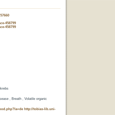
-57660
ace-458799
ace-458799
nkrebs
ease , Breath , Volatile organic
t_pod.php?la=de
http://tobias-lib.uni-