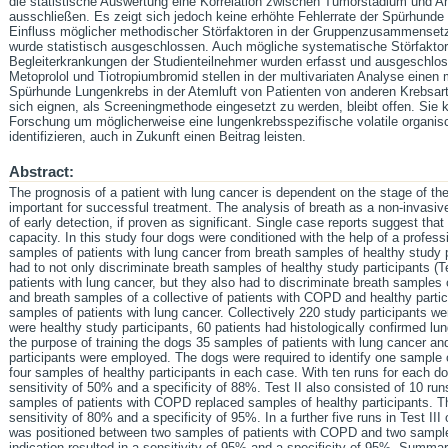
die statistische Auswertung eine Korrelation zwischen Tumorstadium und A
ausschließen. Es zeigt sich jedoch keine erhöhte Fehlerrate der Spürhunde
Einfluss möglicher methodischer Störfaktoren in der Gruppenzusammensetz
wurde statistisch ausgeschlossen. Auch mögliche systematische Störfak
Begleiterkrankungen der Studienteilnehmer wurden erfasst und ausgeschlos
Metoprolol und Tiotropiumbromid stellen in der multivariaten Analyse einen
Spürhunde Lungenkrebs in der Atemluft von Patienten von anderen Krebsar
sich eignen, als Screeningmethode eingesetzt zu werden, bleibt offen. Sie 
Forschung um möglicherweise eine lungenkrebsspezifische volatile organis
identifizieren, auch in Zukunft einen Beitrag leisten.
Abstract:
The prognosis of a patient with lung cancer is dependent on the stage of the
important for successful treatment. The analysis of breath as a non-invasi
of early detection, if proven as significant. Single case reports suggest that 
capacity. In this study four dogs were conditioned with the help of a professi
samples of patients with lung cancer from breath samples of healthy study pa
had to not only discriminate breath samples of healthy study participants (T
patients with lung cancer, but they also had to discriminate breath samples 
and breath samples of a collective of patients with COPD and healthy partici
samples of patients with lung cancer. Collectively 220 study participants we
were healthy study participants, 60 patients had histologically confirmed 
the purpose of training the dogs 35 samples of patients with lung cancer a
participants were employed. The dogs were required to identify one sample 
four samples of healthy participants in each case. With ten runs for each do
sensitivity of 50% and a specificity of 88%. Test II also consisted of 10 runs
samples of patients with COPD replaced samples of healthy participants. T
sensitivity of 80% and a specificity of 95%. In a further five runs in Test II
was positioned between two samples of patients with COPD and two samples o
indication resulted in a sensitivity of 95% and a specificity of 95%. Summari