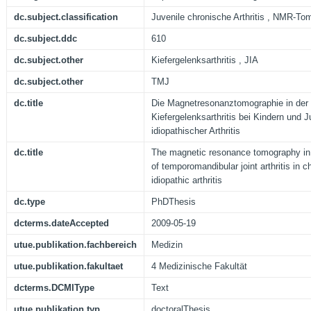
dc.subject.classification
Juvenile chronische Arthritis , NMR-To
dc.subject.ddc
610
dc.subject.other
Kiefergelenksarthritis , JIA
dc.subject.other
TMJ
dc.title
Die Magnetresonanztomographie in der 
Kiefergelenksarthritis bei Kindern und J
idiopathischer Arthritis
dc.title
The magnetic resonance tomography in 
of temporomandibular joint arthritis in ch
idiopathic arthritis
dc.type
PhDThesis
dcterms.dateAccepted
2009-05-19
utue.publikation.fachbereich
Medizin
utue.publikation.fakultaet
4 Medizinische Fakultät
dcterms.DCMIType
Text
utue.publikation.typ
doctoralThesis