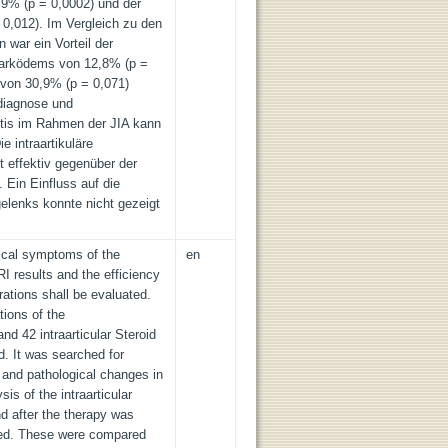
,9% (p = 0,0002) und der
0,012). Im Vergleich zu den
n war ein Vorteil der
arködems von 12,8% (p =
 von 30,9% (p = 0,071)
tdiagnose und
ritis im Rahmen der JIA kann
e intraartikuläre
st effektiv gegenüber der
 Ein Einfluss auf die
elenks konnte nicht gezeigt
nical symptoms of the
en
RI results and the efficiency
trations shall be evaluated.
ions of the
nd 42 intraarticular Steroid
ed. It was searched for
 and pathological changes in
sis of the intraarticular
and after the therapy was
ted. These were compared