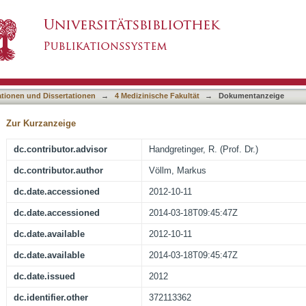
phie in der Diagnose und Therapie der Kiefer
asiert)
it juveniler idiopathischer Arthritis
ationen und Dissertationen
→
4 Medizinische Fakultät
→
Dokumentanzeige
Zur Kurzanzeige
dc.contributor.advisor
Handgretinger, R. (Prof. Dr.)
dc.contributor.author
Völlm, Markus
dc.date.accessioned
2012-10-11
dc.date.accessioned
2014-03-18T09:45:47Z
dc.date.available
2012-10-11
dc.date.available
2014-03-18T09:45:47Z
dc.date.issued
2012
dc.identifier.other
372113362