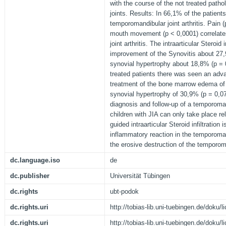
with the course of the not treated path
joints. Results: In 66,1% of the patient
temporomandibular joint arthritis. Pain 
mouth movement (p < 0,0001) correlate
joint arthritis. The intraarticular Steroid
improvement of the Synovitis about 27,
synovial hypertrophy about 18,8% (p = 
treated patients there was seen an adv
treatment of the bone marrow edema of
synovial hypertrophy of 30,9% (p = 0,0
diagnosis and follow-up of a temporomandi
children with JIA can only take place r
guided intraarticular Steroid infiltration 
inflammatory reaction in the temporoman
the erosive destruction of the temporom
dc.language.iso
de
dc.publisher
Universität Tübingen
dc.rights
ubt-podok
dc.rights.uri
http://tobias-lib.uni-tuebingen.de/doku
dc.rights.uri
http://tobias-lib.uni-tuebingen.de/doku