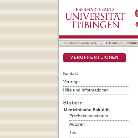
Die Magnetresonanztomogra
DSpace Repositorium (Manakin b
Kindern und Jugendlichen m
Publikationsdienste
→
TOBIAS-lib - Publik
VERÖFFENTLICHEN
Kontakt
Verträge
Hilfe und Informationen
Stöbern
Medizinische Fakultät
Erscheinungsdatum
Autoren
Titel