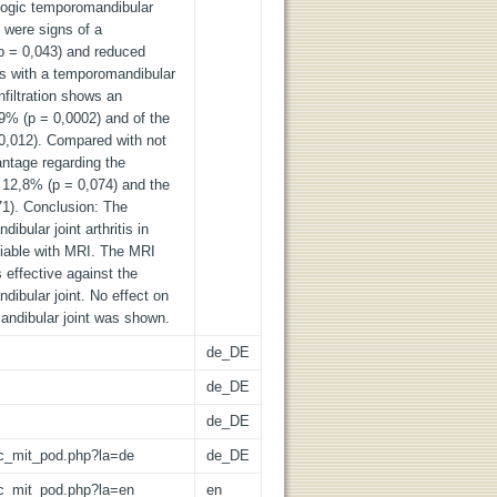
ologic temporomandibular
s were signs of a
(p = 0,043) and reduced
s with a temporomandibular
 infiltration shows an
9% (p = 0,0002) and of the
0,012). Compared with not
antage regarding the
 12,8% (p = 0,074) and the
71). Conclusion: The
bular joint arthritis in
eliable with MRI. The MRI
is effective against the
dibular joint. No effect on
andibular joint was shown.
de_DE
de_DE
de_DE
/lic_mit_pod.php?la=de
de_DE
/lic_mit_pod.php?la=en
en