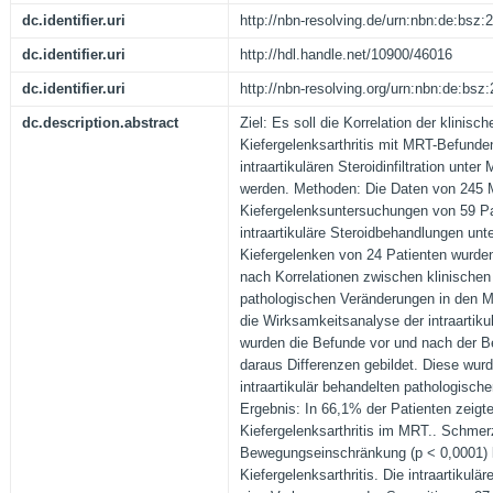
dc.identifier.uri
http://nbn-resolving.de/urn:nbn:de:bsz
dc.identifier.uri
http://hdl.handle.net/10900/46016
dc.identifier.uri
http://nbn-resolving.org/urn:nbn:de:bs
dc.description.abstract
Ziel: Es soll die Korrelation der klini
Kiefergelenksarthritis mit MRT-Befunde
intraartikulären Steroidinfiltration unte
werden. Methoden: Die Daten von 245
Kiefergelenksuntersuchungen von 59 Pa
intraartikuläre Steroidbehandlungen unt
Kiefergelenken von 24 Patienten wurde
nach Korrelationen zwischen klinisch
pathologischen Veränderungen in den 
die Wirksamkeitsanalyse der intraartikulä
wurden die Befunde vor und nach der B
daraus Differenzen gebildet. Diese wurd
intraartikulär behandelten pathologisch
Ergebnis: In 66,1% der Patienten zeigt
Kiefergelenksarthritis im MRT.. Schmer
Bewegungseinschränkung (p < 0,0001) ko
Kiefergelenksarthritis. Die intraartikulä