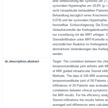
eine Verbesserung der Synovitis um 27
synovialen Hypertrophie um 18,8% (p = 
nicht intraartikulär behandelten Patiente
Behandlung bezüglich eines Knochenm
0,074) und der synovialen Hypertrophie
feststellbar. Schlussfolgerung: Die Ers
Verlaufskontrolle der Kiefergelenksarth
nur zuverlässig mit der MRT erfolgen. Di
Steroidinfiltration unter MRT-Kontrolle i
entzündlichen Reaktion im Kiefergelenk.
destruktiven Veränderungen des Kieferg
werden.
dc.description.abstract
Target: The correlation between the cli
temporomandibular joint arthritis with M
of MRI guided intraarticular Steroid infil
Methods: The data of 245 MRI examinat
temporomandibular joint of 59 Patients a
infiltrations of 24 Patients was evaluat
correlations between clinical symptoms
the MRI results. For the efficiency analy
Steroid infiltrations the results before 
averaged and differences were calcula