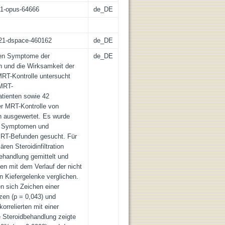
:21-opus-64666
de_DE
z:21-dspace-460162
de_DE
schen Symptome der
de_DE
n und die Wirksamkeit der
r MRT-Kontrolle untersucht
 MRT-
tienten sowie 42
er MRT-Kontrolle von
n ausgewertet. Es wurde
en Symptomen und
MRT-Befunden gesucht. Für
ren Steroidinfiltration
ehandlung gemittelt und
en mit dem Verlauf der nicht
en Kiefergelenke verglichen.
en sich Zeichen einer
zen (p = 0,043) und
rrelierten mit einer
re Steroidbehandlung zeigte