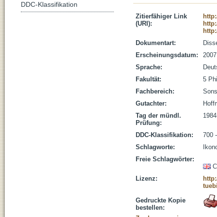
DDC-Klassifikation
Zitierfähiger Link
http
(URI):
http
http
Dokumentart:
Disse
Erscheinungsdatum:
2007
Sprache:
Deut
Fakultät:
5 Ph
Fachbereich:
Sons
Gutachter:
Hoff
Tag der mündl.
1984
Prüfung:
DDC-Klassifikation:
700 
Schlagworte:
Ikon
Freie Schlagwörter:
C
Lizenz:
http
tueb
Gedruckte Kopie
bestellen: