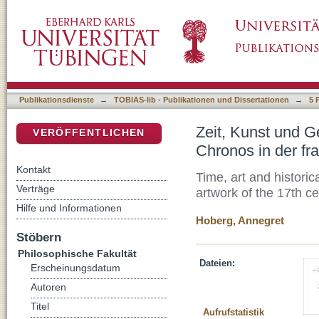
Zeit, Kunst und Geschichtsbewusstsein. Stud
DSpace Repositorium (Manakin basiert)
französischen Kunst des 17. Jahrhunderts
Publikationsdienste
→
TOBIAS-lib - Publikationen und Dissertationen
→
5 
Zeit, Kunst und G
VERÖFFENTLICHEN
Chronos in der fr
Kontakt
Time, art and histori
Verträge
artwork of the 17th c
Hilfe und Informationen
Hoberg, Annegret
Stöbern
Philosophische Fakultät
Dateien:
Erscheinungsdatum
Autoren
Titel
Aufrufstatistik