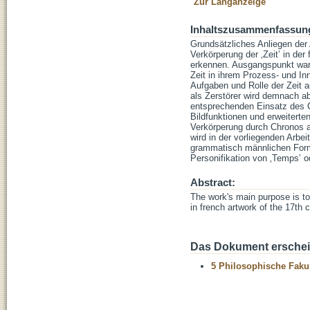
Zur Langanzeige
Inhaltszusammenfassun
Grundsätzliches Anliegen der 
Verkörperung der ‚Zeit’ in der
erkennen. Ausgangspunkt war 
Zeit in ihrem Prozess- und In
Aufgaben und Rolle der Zeit auc
als Zerstörer wird demnach ab
entsprechenden Einsatz des C
Bildfunktionen und erweiterten
Verkörperung durch Chronos al
wird in der vorliegenden Arbe
grammatisch männlichen Form
Personifikation von ‚Temps’ o
Abstract:
The work's main purpose is to
in french artwork of the 17th c
Das Dokument erschein
5 Philosophische Fakul