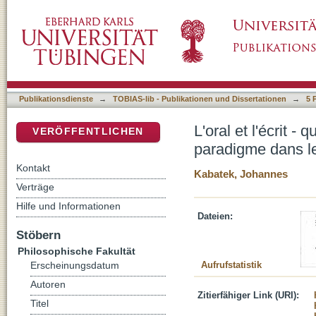
L'oral et l'écrit - quelques aspects théoriqu
DSpace Repositorium (Manakin basiert)
linguistique romane
Publikationsdienste
→
TOBIAS-lib - Publikationen und Dissertationen
→
5 
L'oral et l'écrit 
VERÖFFENTLICHEN
paradigme dans le
Kontakt
Kabatek, Johannes
Verträge
Hilfe und Informationen
Dateien:
Stöbern
Philosophische Fakultät
Aufrufstatistik
Erscheinungsdatum
Autoren
Zitierfähiger Link (URI):
Titel