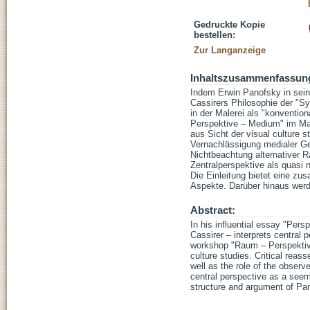
Gedruckte Kopie
bestellen:
Zur Langanzeige
Inhaltszusammenfassun
Indem Erwin Panofsky in sein
Cassirers Philosophie der "S
in der Malerei als "konvent
Perspektive – Medium" im Mai
aus Sicht der visual culture 
Vernachlässigung medialer Ge
Nichtbeachtung alternativer R
Zentralperspektive als quasi
Die Einleitung bietet eine z
Aspekte. Darüber hinaus werd
Abstract:
In his influential essay "Per
Cassirer – interprets central 
workshop "Raum – Perspektive
culture studies. Critical reas
well as the role of the observ
central perspective as a seem
structure and argument of Pan