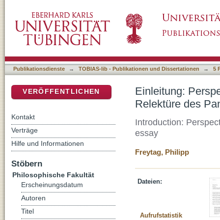
Einleitung: Perspektiven auf die "Symbolisch
DSpace Repositorium (Manakin basiert)
Aufsatzes
Publikationsdienste
→
TOBIAS-lib - Publikationen und Dissertationen
→
5 
Einleitung: Persp
VERÖFFENTLICHEN
Relektüre des Pa
Kontakt
Introduction: Perspect
Verträge
essay
Hilfe und Informationen
Freytag, Philipp
Stöbern
Philosophische Fakultät
Dateien:
Erscheinungsdatum
Autoren
Titel
Aufrufstatistik