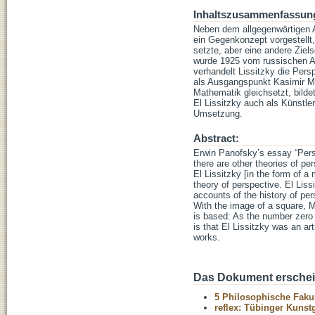
Inhaltszusammenfassun
Neben dem allgegenwärtigen A
ein Gegenkonzept vorgestellt
setzte, aber eine andere Ziel
wurde 1925 vom russischen Av
verhandelt Lissitzky die Pers
als Ausgangspunkt Kasimir Ma
Mathematik gleichsetzt, bild
El Lissitzky auch als Künstle
Umsetzung.
Abstract:
Erwin Panofsky’s essay “Persp
there are other theories of p
El Lissitzky [in the form of 
theory of perspective. El Lissi
accounts of the history of per
With the image of a square, M
is based: As the number zero i
is that El Lissitzky was an ar
works.
Das Dokument erschein
5 Philosophische Fakul
reflex: Tübinger Kuns