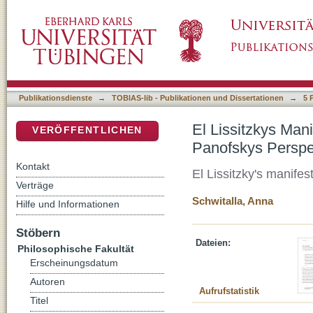
El Lissitzkys Manifest. Ein avantgardistisc
DSpace Repositorium (Manakin basiert)
Publikationsdienste
→
TOBIAS-lib - Publikationen und Dissertationen
→
5 
El Lissitzkys Man
VERÖFFENTLICHEN
Panofskys Perspe
Kontakt
El Lissitzky's manifes
Verträge
Schwitalla, Anna
Hilfe und Informationen
Stöbern
Dateien:
Philosophische Fakultät
Erscheinungsdatum
Autoren
Aufrufstatistik
Titel