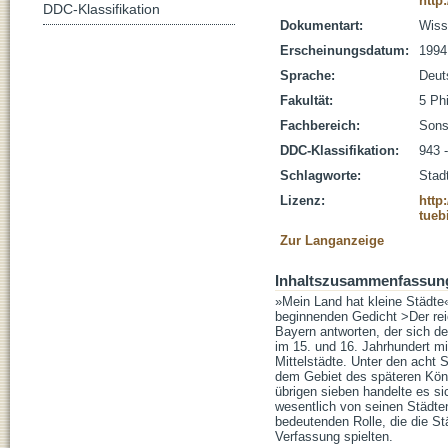
http
DDC-Klassifikation
Dokumentart:
Wisse
Erscheinungsdatum:
1994
Sprache:
Deut
Fakultät:
5 Ph
Fachbereich:
Sons
DDC-Klassifikation:
943 
Schlagworte:
Stad
Lizenz:
http
tueb
Zur Langanzeige
Inhaltszusammenfassun
»Mein Land hat kleine Städte
beginnenden Gedicht >Der re
Bayern antworten, der sich de
im 15. und 16. Jahrhundert m
Mittelstädte. Unter den acht 
dem Gebiet des späteren König
übrigen sieben handelte es s
wesentlich von seinen Städte
bedeutenden Rolle, die die St
Verfassung spielten.