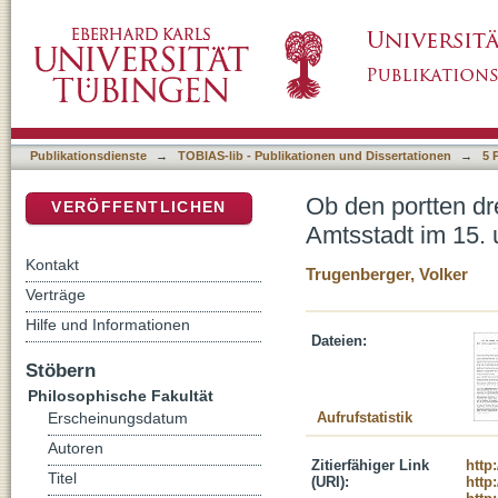
Ob den portten drey hirschhorn in gelbem ve
DSpace Repositorium (Manakin basiert)
Jahrhundert
Publikationsdienste
→
TOBIAS-lib - Publikationen und Dissertationen
→
5 
Ob den portten dr
VERÖFFENTLICHEN
Amtsstadt im 15. 
Kontakt
Trugenberger, Volker
Verträge
Hilfe und Informationen
Dateien:
Stöbern
Philosophische Fakultät
Aufrufstatistik
Erscheinungsdatum
Autoren
Zitierfähiger Link
http
Titel
(URI):
http