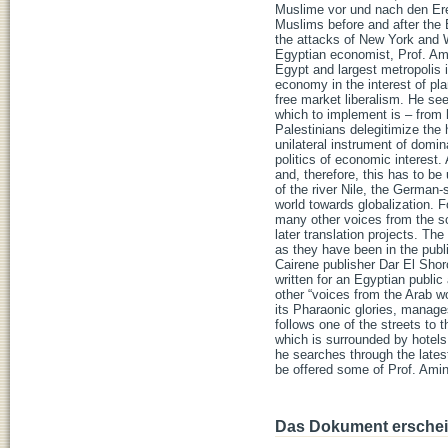
Muslime vor und nach den Ere
Muslims before and after the
the attacks of New York and Wa
Egyptian economist, Prof. Amin
Egypt and largest metropolis 
economy in the interest of pl
free market liberalism. He se
which to implement is – from hi
Palestinians delegitimize the
unilateral instrument of domin
politics of economic interest.
and, therefore, this has to be
of the river Nile, the German-
world towards globalization. 
many other voices from the so
later translation projects. Th
as they have been in the publi
Cairene publisher Dar El Shor
written for an Egyptian publ
other “voices from the Arab w
its Pharaonic glories, manages
follows one of the streets to t
which is surrounded by hotels,
he searches through the latest
be offered some of Prof. Ami
Das Dokument erschein