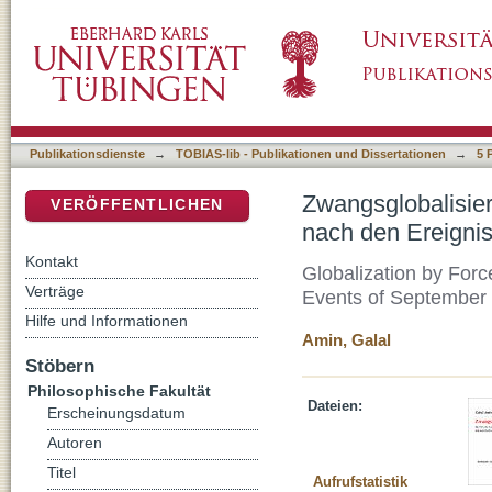
Zwangsglobalisierung. Die USA, die Araber 
DSpace Repositorium (Manakin basiert)
September 2001
Publikationsdienste
→
TOBIAS-lib - Publikationen und Dissertationen
→
5 
Zwangsglobalisier
VERÖFFENTLICHEN
nach den Ereigni
Kontakt
Globalization by Forc
Verträge
Events of September
Hilfe und Informationen
Amin, Galal
Stöbern
Philosophische Fakultät
Dateien:
Erscheinungsdatum
Autoren
Titel
Aufrufstatistik