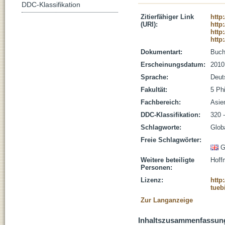
DDC-Klassifikation
Zitierfähiger Link
http
(URI):
http
http
http
Dokumentart:
Buc
Erscheinungsdatum:
2010
Sprache:
Deut
Fakultät:
5 Ph
Fachbereich:
Asie
DDC-Klassifikation:
320 -
Schlagworte:
Glob
Freie Schlagwörter:
G
Weitere beteiligte
Hoff
Personen:
Lizenz:
http
tueb
Zur Langanzeige
Inhaltszusammenfassun