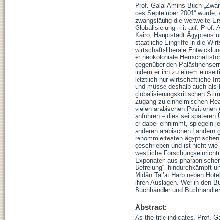
Prof. Galal Amins Buch „Zwan
des September 2001“ wurde, 
zwangsläufig die weltweite E
Globalisierung mit auf. Prof.
Kairo, Hauptstadt Ägyptens u
staatliche Eingriffe in die Wi
wirtschaftsliberale Entwicklu
er neokoloniale Herrschaftsfor
gegenüber den Palästinensern
indem er ihn zu einem einseit
letztlich nur wirtschaftliche I
und müsse deshalb auch als 
globalisierungskritischen St
Zugang zu einheimischen Reakt
vielen arabischen Positionen
anführen – dies sei späteren 
er dabei einnimmt, spiegeln je
anderen arabischen Ländern ge
renommiertesten ägyptischen 
geschrieben und ist nicht wie
westliche Forschungseinricht
Exponaten aus pharaonischer 
Befreiung“, hindurchkämpft un
Midân Tal’at Harb neben Hote
ihren Auslagen. Wer in den Bü
Buchhändler und Buchhändleri
Abstract:
As the title indicates, Prof. 