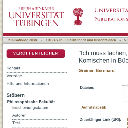
"Ich muss lachen, ich muss lachen": Wege 
DSpace Repositorium (Manakin basiert)
Lena"
Publikationsdienste
→
TOBIAS-lib - Publikationen und Dissertationen
→
5 
"Ich muss lachen
VERÖFFENTLICHEN
Komischen in Büc
Kontakt
Greiner, Bernhard
Verträge
Hilfe und Informationen
Dateien:
Stöbern
Philosophische Fakultät
Aufrufstatistik
Erscheinungsdatum
Autoren
Zitierfähiger Link (URI):
Titel