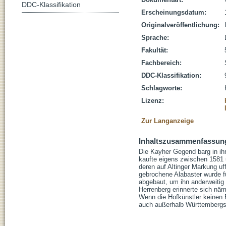
DDC-Klassifikation
Erscheinungsdatum:
Originalveröffentlichung:
Sprache:
Fakultät:
Fachbereich:
DDC-Klassifikation:
Schlagworte:
Lizenz:
Zur Langanzeige
Inhaltszusammenfassun
Die Kayher Gegend barg in i
kaufte eigens zwischen 1581
deren auf Altinger Markung u
gebrochene Alabaster wurde fü
abgebaut, um ihn anderweitig
Herrenberg erinnerte sich näm
Wenn die Hofkünstler keinen 
auch außerhalb Württembergs