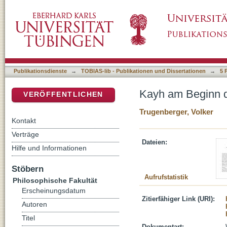
Kayh am Beginn der Neuzeit
DSpace Repositorium (Manakin basiert)
Publikationsdienste
→
TOBIAS-lib - Publikationen und Dissertationen
→
5 
Kayh am Beginn d
VERÖFFENTLICHEN
Trugenberger, Volker
Kontakt
Verträge
Dateien:
Hilfe und Informationen
Stöbern
Aufrufstatistik
Philosophische Fakultät
Erscheinungsdatum
Zitierfähiger Link (URI):
Autoren
Titel
Dokumentart: