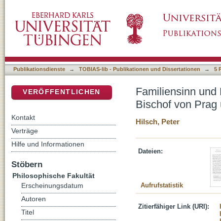
Familiensinn und Politik bei den Premyslide
DSpace Repositorium (Manakin basiert)
des Königs
Publikationsdienste
→
TOBIAS-lib - Publikationen und Dissertationen
→
5 
Familiensinn und 
VERÖFFENTLICHEN
Bischof von Prag
Kontakt
Hilsch, Peter
Verträge
Hilfe und Informationen
Dateien:
Stöbern
Philosophische Fakultät
Aufrufstatistik
Erscheinungsdatum
Autoren
Zitierfähiger Link (URI):
Titel