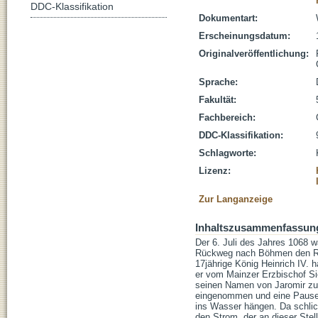
DDC-Klassifikation
Dokumentart:
Erscheinungsdatum:
Originalveröffentlichung:
Sprache:
Fakultät:
Fachbereich:
DDC-Klassifikation:
Schlagworte:
Lizenz:
Zur Langanzeige
Inhaltszusammenfassun
Der 6. Juli des Jahres 1068 
Rückweg nach Böhmen den Rhe
17jährige König Heinrich IV. h
er vom Mainzer Erzbischof Sie
seinen Namen von Jaromir zu
eingenommen und eine Pause ei
ins Wasser hängen. Da schlich
den Strom, der an dieser Stell