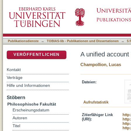
A unified account of distributivity, for-adverb
DSpace Repositorium (Manakin basiert)
Publikationsdienste
→
TOBIAS-lib - Publikationen und Dissertationen
→
5 
A unified account o
VERÖFFENTLICHEN
Champollion, Lucas
Kontakt
Verträge
Dateien:
Hilfe und Informationen
Stöbern
Aufrufstatistik
Philosophische Fakultät
Erscheinungsdatum
Zitierfähiger Link
http
Autoren
(URI):
http
http
Titel
http