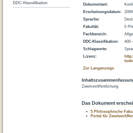
DDC-Klassifikation
Dokumentart:
Konf
Erscheinungsdatum:
2009
Sprache:
Deut
Fakultät:
5 Ph
Fachbereich:
Allg
DDC-Klassifikation:
400 -
Schlagworte:
Spra
Lizenz:
http
tueb
Zur Langanzeige
Inhaltszusammenfassun
Zweitveröffentlichung
Das Dokument erschein
5 Philosophische Fakul
Portal für Zweitveröff