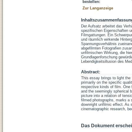
bestellen:
Zur Langanzeige
Inhaltszusammenfassun
Der Aufsatz arbeitet das Verh
spezifischen Eigenschaften un
Filmgattungen. Ein Schwerpunk
und räumlich wirkende Hinterg
Spannungsverhältnis zueinand
abgefilmten Fotografien zusam
unfilmischen Wirkung, die hie
Grundlagenforschung gewürdig
Lebendigkeitsillusion des Med
Abstract:
This essay brings to light the
primarily on the specific quali
respective kinds of film. One f
and the seemingly spherical b
picture into a relation of ten
filmed photographs, marks a s
downright unfilmic effect. As 
cinematographic research, bec
Das Dokument erschein