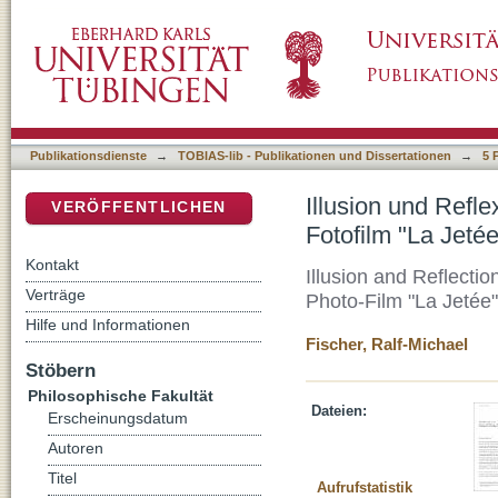
Illusion und Reflexion - Silhouettenfilm, Rea
DSpace Repositorium (Manakin basiert)
Publikationsdienste
→
TOBIAS-lib - Publikationen und Dissertationen
→
5 
Illusion und Refle
VERÖFFENTLICHEN
Fotofilm "La Jetée
Kontakt
Illusion and Reflectio
Verträge
Photo-Film "La Jetée"
Hilfe und Informationen
Fischer, Ralf-Michael
Stöbern
Philosophische Fakultät
Dateien:
Erscheinungsdatum
Autoren
Titel
Aufrufstatistik