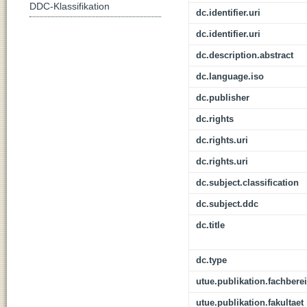
DDC-Klassifikation
dc.identifier.uri
dc.identifier.uri
dc.description.abstract
dc.language.iso
dc.publisher
dc.rights
dc.rights.uri
dc.rights.uri
dc.subject.classification
dc.subject.ddc
dc.title
dc.type
utue.publikation.fachbere
utue.publikation.fakultaet