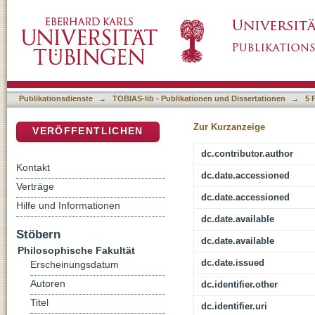
The category of invariant alles in wh-clauses: 
DSpace Repositorium (Manakin basiert)
German
Publikationsdienste
→
TOBIAS-lib - Publikationen und Dissertationen
→
5 
Zur Kurzanzeige
VERÖFFENTLICHEN
dc.contributor.author
Kontakt
dc.date.accessioned
Verträge
dc.date.accessioned
Hilfe und Informationen
dc.date.available
Stöbern
dc.date.available
Philosophische Fakultät
dc.date.issued
Erscheinungsdatum
Autoren
dc.identifier.other
Titel
dc.identifier.uri