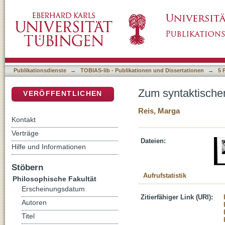
Zum syntaktischen Status unselbständiger V
DSpace Repositorium (Manakin basiert)
Publikationsdienste
→
TOBIAS-lib - Publikationen und Dissertationen
→
5 
Zum syntaktische
VERÖFFENTLICHEN
Reis, Marga
Kontakt
Verträge
Dateien:
Hilfe und Informationen
Stöbern
Aufrufstatistik
Philosophische Fakultät
Erscheinungsdatum
Zitierfähiger Link (URI):
Autoren
Titel