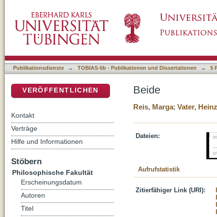
Beide
DSpace Repositorium (Manakin basiert)
Publikationsdienste
→
TOBIAS-lib - Publikationen und Dissertationen
→
5 
Beide
VERÖFFENTLICHEN
Reis, Marga
;
Vater, Hein
Kontakt
Verträge
Dateien:
Hilfe und Informationen
Stöbern
Aufrufstatistik
Philosophische Fakultät
Erscheinungsdatum
Zitierfähiger Link (URI):
Autoren
Titel