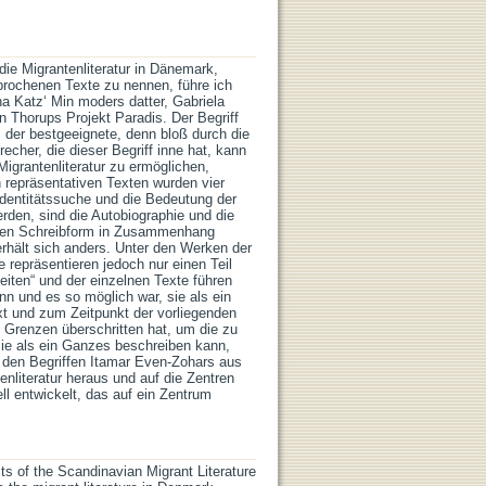
e Migrantenliteratur in Dänemark,
rochenen Texte zu nennen, führe ich
na Katz‘ Min moders datter, Gabriela
 Thorups Projekt Paradis. Der Begriff
ls der bestgeeignete, denn bloß durch die
cher, die dieser Begriff inne hat, kann
igrantenliteratur zu ermöglichen,
repräsentativen Texten wurden vier
 Identitätssuche und die Bedeutung der
erden, sind die Autobiographie und die
ischen Schreibform in Zusammenhang
erhält sich anders. Unter den Werken der
e repräsentieren jedoch nur einen Teil
eiten“ und der einzelnen Texte führen
nn und es so möglich war, sie als ein
xt und zum Zeitpunkt der vorliegenden
le Grenzen überschritten hat, um die zu
sie als ein Ganzes beschreiben kann,
it den Begriffen Itamar Even-Zohars aus
iteratur heraus und auf die Zentren
ll entwickelt, das auf ein Zentrum
s of the Scandinavian Migrant Literature