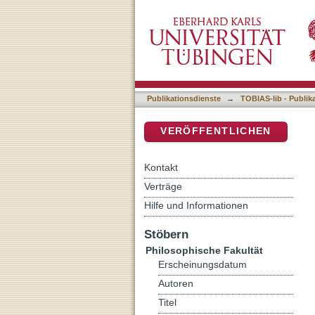
"Ich hatte viele Grenzen 
DSpace Repositorium (Manakin b
skandinavischen Migranten
Publikationsdienste
→
TOBIAS-lib - Publik
VERÖFFENTLICHEN
Kontakt
Verträge
Hilfe und Informationen
Stöbern
Philosophische Fakultät
Erscheinungsdatum
Autoren
Titel