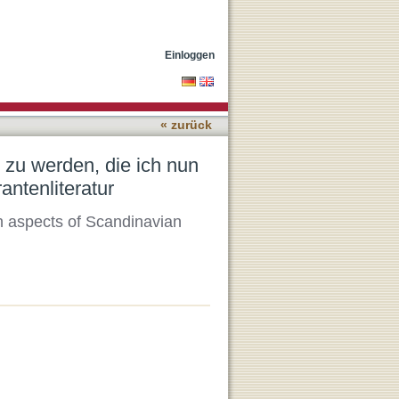
ar". Hauptaspekte der
Einloggen
« zurück
e zu werden, die ich nun
ntenliteratur
n aspects of Scandinavian