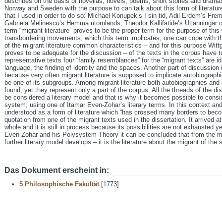
describes on the basis of novellas, novels, poems, short stories and dramas
Norway and Sweden with the purpose to can talk about this form of literatur
that I used in order to do so: Michael Konupek’s I sin tid, Adil Erdem’s Fr
Gabriela Melinescu’s Hemma utomlands, Theodor Kallifatide’s Utlänningar o
term “migrant literature” proves to be the proper term for the purpose of thi
transbordering movements, which this term implicates, one can cope with the 
of the migrant literature common characteristics – and for this purpose Wit
proves to be adequate for the discussion – of the texts in the corpus have 
representative texts four “family resemblances” for the “migrant texts” are iden
language, the finding of identity and the spaces. Another part of discussion i
because very often migrant literature is supposed to implicate autobiographi
be one of its subgroups. Among migrant literature both autobiographies and 
found, yet they represent only a part of the corpus. All the threads of the di
be considered a literary model and that is why it becomes possible to consider
system, using one of Itamar Even-Zohar’s literary terms. In this context and
understood as a form of literature which “has crossed many borders to becom
quotation from one of the migrant texts used in the dissertation. It arrived a
whole and it is still in process because its possibilities are not exhausted 
Even-Zohar and his Polysystem Theory it can be concluded that from the migr
further literary model develops – it is the literature about the migrant of the
Das Dokument erscheint in:
5 Philosophische Fakultät
[1773]