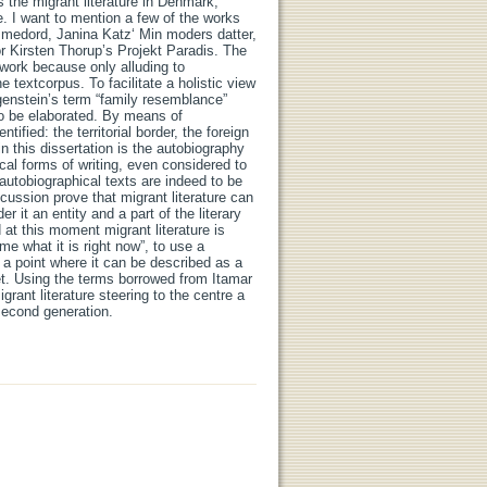
 the migrant literature in Denmark,
e. I want to mention a few of the works
emmedord, Janina Katz‘ Min moders datter,
r Kirsten Thorup’s Projekt Paradis. The
s work because only alluding to
textcorpus. To facilitate a holistic view
tgenstein’s term “family resemblance”
to be elaborated. By means of
tified: the territorial border, the foreign
n this dissertation is the autobiography
cal forms of writing, even considered to
autobiographical texts are indeed to be
scussion prove that migrant literature can
 it an entity and a part of the literary
 at this moment migrant literature is
e what it is right now”, to use a
t a point where it can be described as a
yet. Using the terms borrowed from Itamar
ant literature steering to the centre a
 second generation.