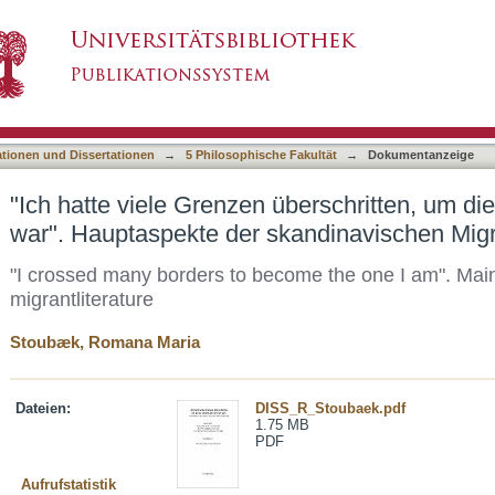
überschritten, um die zu werden, die ich nun w
asiert)
literatur
ationen und Dissertationen
→
5 Philosophische Fakultät
→
Dokumentanzeige
"Ich hatte viele Grenzen überschritten, um di
war". Hauptaspekte der skandinavischen Migra
"I crossed many borders to become the one I am". Mai
migrantliterature
Stoubæk, Romana Maria
Dateien:
DISS_R_Stoubaek.pdf
1.75 MB
PDF
Aufrufstatistik