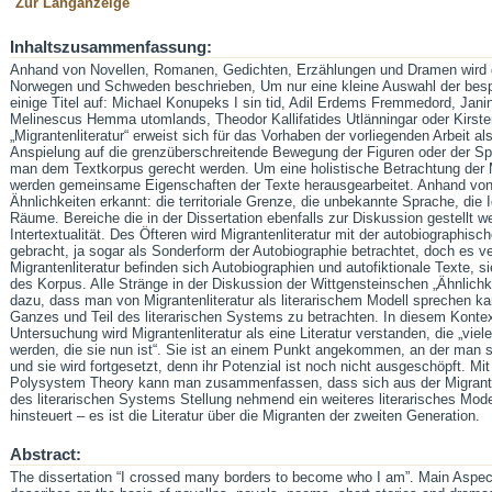
Zur Langanzeige
Inhaltszusammenfassung:
Anhand von Novellen, Romanen, Gedichten, Erzählungen und Dramen wird di
Norwegen und Schweden beschrieben, Um nur eine kleine Auswahl der besp
einige Titel auf: Michael Konupeks I sin tid, Adil Erdems Fremmedord, Jani
Melinescus Hemma utomlands, Theodor Kallifatides Utlänningar oder Kirsten
„Migrantenliteratur“ erweist sich für das Vorhaben der vorliegenden Arbeit a
Anspielung auf die grenzüberschreitende Bewegung der Figuren oder der Spre
man dem Textkorpus gerecht werden. Um eine holistische Betrachtung der M
werden gemeinsame Eigenschaften der Texte herausgearbeitet. Anhand von 
Ähnlichkeiten erkannt: die territoriale Grenze, die unbekannte Sprache, die
Räume. Bereiche die in der Dissertation ebenfalls zur Diskussion gestellt w
Intertextualität. Des Öfteren wird Migrantenliteratur mit der autobiograph
gebracht, ja sogar als Sonderform der Autobiographie betrachtet, doch es v
Migrantenliteratur befinden sich Autobiographien und autofiktionale Texte, si
des Korpus. Alle Stränge in der Diskussion der Wittgensteinschen „Ähnlichk
dazu, dass man von Migrantenliteratur als literarischem Modell sprechen ka
Ganzes und Teil des literarischen Systems zu betrachten. In diesem Konte
Untersuchung wird Migrantenliteratur als eine Literatur verstanden, die „vie
werden, die sie nun ist“. Sie ist an einem Punkt angekommen, an der man 
und sie wird fortgesetzt, denn ihr Potenzial ist noch nicht ausgeschöpft. M
Polysystem Theory kann man zusammenfassen, dass sich aus der Migrantenl
des literarischen Systems Stellung nehmend ein weiteres literarisches Mode
hinsteuert – es ist die Literatur über die Migranten der zweiten Generation.
Abstract:
The dissertation “I crossed many borders to become who I am”. Main Aspect