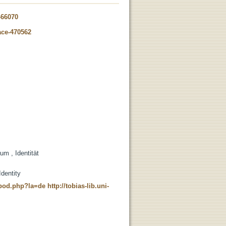
-66070
ace-470562
um , Identität
Identity
t_pod.php?la=de
http://tobias-lib.uni-