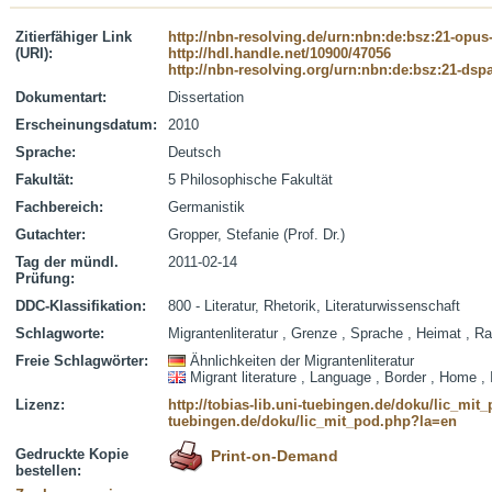
Zitierfähiger Link
http://nbn-resolving.de/urn:nbn:de:bsz:21-opus
(URI):
http://hdl.handle.net/10900/47056
http://nbn-resolving.org/urn:nbn:de:bsz:21-dsp
Dokumentart:
Dissertation
Erscheinungsdatum:
2010
Sprache:
Deutsch
Fakultät:
5 Philosophische Fakultät
Fachbereich:
Germanistik
Gutachter:
Gropper, Stefanie (Prof. Dr.)
Tag der mündl.
2011-02-14
Prüfung:
DDC-Klassifikation:
800 - Literatur, Rhetorik, Literaturwissenschaft
Schlagworte:
Migrantenliteratur , Grenze , Sprache , Heimat , Ra
Freie Schlagwörter:
Ähnlichkeiten der Migrantenliteratur
Migrant literature , Language , Border , Home , 
Lizenz:
http://tobias-lib.uni-tuebingen.de/doku/lic_mi
tuebingen.de/doku/lic_mit_pod.php?la=en
Gedruckte Kopie
Print-on-Demand
bestellen: