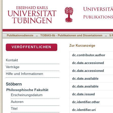
Zu Bedeutung und Gebrauchsbedingungen de
DSpace Repositorium (Manakin basiert)
Publikationsdienste
→
TOBIAS-lib - Publikationen und Dissertationen
→
5 
Zur Kurzanzeige
VERÖFFENTLICHEN
dc.contributor.author
Kontakt
dc.date.accessioned
Verträge
dc.date.accessioned
Hilfe und Informationen
dc.date.available
Stöbern
dc.date.available
Philosophische Fakultät
dc.date.issued
Erscheinungsdatum
Autoren
dc.identifier.other
Titel
dc.identifier.uri