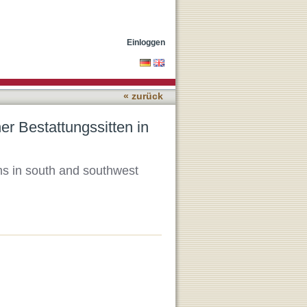
d- und
Einloggen
« zurück
er Bestattungssitten in
oms in south and southwest