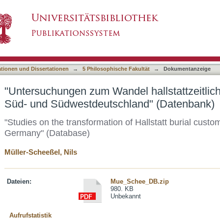
l hallstattzeitlicher Bestattungssitten in Sü
asiert)
tenbank)
ationen und Dissertationen
→
5 Philosophische Fakultät
→
Dokumentanzeige
"Untersuchungen zum Wandel hallstattzeitlich
Süd- und Südwestdeutschland" (Datenbank)
"Studies on the transformation of Hallstatt burial cust
Germany" (Database)
Müller-Scheeßel, Nils
Dateien:
Mue_Schee_DB.zip
980. KB
Unbekannt
Aufrufstatistik