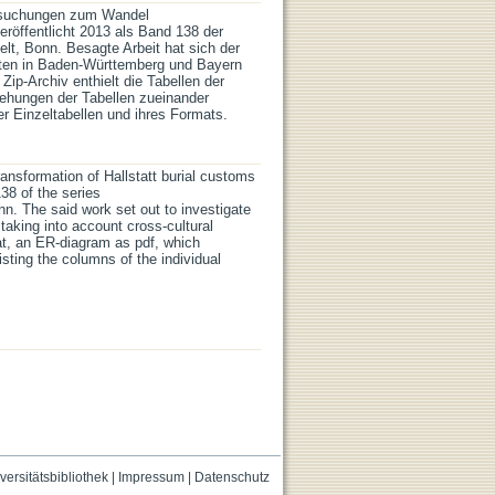
ntersuchungen zum Wandel
eröffentlicht 2013 als Band 138 der
elt, Bonn. Besagte Arbeit hat sich der
itten in Baden-Württemberg und Bayern
ip-Archiv enthielt die Tabellen der
ehungen der Tabellen zueinander
er Einzeltabellen und ihres Formats.
ransformation of Hallstatt burial customs
8 of the series
n. The said work set out to investigate
aking into account cross-cultural
at, an ER-diagram as pdf, which
isting the columns of the individual
versitätsbibliothek
|
Impressum
|
Datenschutz