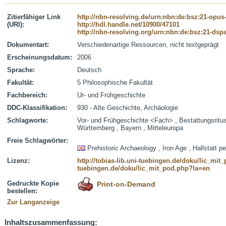
Zitierfähiger Link
http://nbn-resolving.de/urn:nbn:de:bsz:21-opus
(URI):
http://hdl.handle.net/10900/47101
http://nbn-resolving.org/urn:nbn:de:bsz:21-dsp
Dokumentart:
Verschiedenartige Ressourcen, nicht textgeprägt
Erscheinungsdatum:
2006
Sprache:
Deutsch
Fakultät:
5 Philosophische Fakultät
Fachbereich:
Ur- und Frühgeschichte
DDC-Klassifikation:
930 - Alte Geschichte, Archäologie
Schlagworte:
Vor- und Frühgeschichte <Fach> , Bestattungsritus ,
Württemberg , Bayern , Mitteleuropa
Freie Schlagwörter:
Prehistoric Archaeology , Iron Age , Hallstatt p
Lizenz:
http://tobias-lib.uni-tuebingen.de/doku/lic_mi
tuebingen.de/doku/lic_mit_pod.php?la=en
Gedruckte Kopie
Print-on-Demand
bestellen:
Zur Langanzeige
Inhaltszusammenfassung: