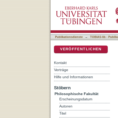
"Untersuchungen zum Wande
DSpace Repositorium (Manakin b
Südwestdeutschland" (Da
Publikationsdienste
→
TOBIAS-lib - Publik
VERÖFFENTLICHEN
Kontakt
Verträge
Hilfe und Informationen
Stöbern
Philosophische Fakultät
Erscheinungsdatum
Autoren
Titel