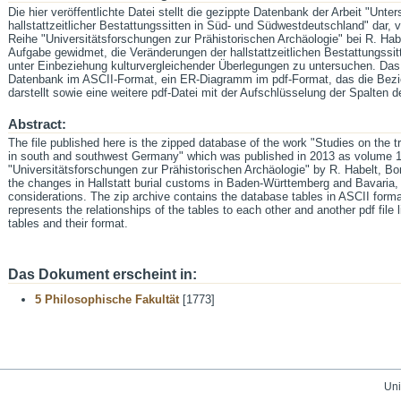
Die hier veröffentlichte Datei stellt die gezippte Datenbank der Arbeit "U
hallstattzeitlicher Bestattungssitten in Süd- und Südwestdeutschland" dar, v
Reihe "Universitätsforschungen zur Prähistorischen Archäologie" bei R. Hab
Aufgabe gewidmet, die Veränderungen der hallstattzeitlichen Bestattungss
unter Einbeziehung kulturvergleichender Überlegungen zu untersuchen. Das Z
Datenbank im ASCII-Format, ein ER-Diagramm im pdf-Format, das die Bezi
darstellt sowie eine weitere pdf-Datei mit der Aufschlüsselung der Spalten d
Abstract:
The file published here is the zipped database of the work "Studies on the t
in south and southwest Germany" which was published in 2013 as volume 13
"Universitätsforschungen zur Prähistorischen Archäologie" by R. Habelt, Bon
the changes in Hallstatt burial customs in Baden-Württemberg and Bavaria, t
considerations. The zip archive contains the database tables in ASCII form
represents the relationships of the tables to each other and another pdf file l
tables and their format.
Das Dokument erscheint in:
5 Philosophische Fakultät
[1773]
Uni