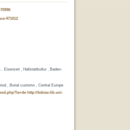
-70996
ace-471012
 Eisenzeit , Hallstattkultur , Baden-
eriod , Burial customs , Central Europe
t_pod.php?la=de
http://tobias-lib.uni-