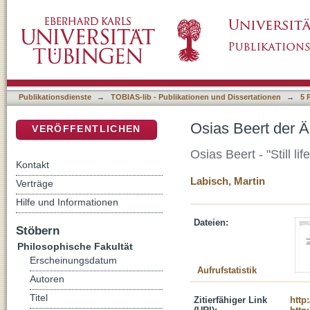
Osias Beert der Ältere - „Stilleben mit Auste
DSpace Repositorium (Manakin basiert)
Publikationsdienste
→
TOBIAS-lib - Publikationen und Dissertationen
→
5 
Osias Beert der Äl
VERÖFFENTLICHEN
Osias Beert - "Still li
Kontakt
Labisch, Martin
Verträge
Hilfe und Informationen
Dateien:
Stöbern
Philosophische Fakultät
Erscheinungsdatum
Aufrufstatistik
Autoren
Titel
Zitierfähiger Link
http