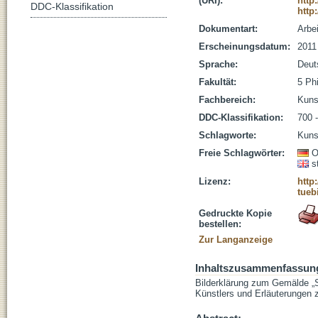
(URI):
http
DDC-Klassifikation
http
Dokumentart:
Arbe
Erscheinungsdatum:
2011
Sprache:
Deut
Fakultät:
5 Ph
Fachbereich:
Kuns
DDC-Klassifikation:
700 
Schlagworte:
Kunst
Freie Schlagwörter:
O
s
Lizenz:
http
tueb
Gedruckte Kopie
bestellen:
Zur Langanzeige
Inhaltszusammenfassun
Bilderklärung zum Gemälde „S
Künstlers und Erläuterungen