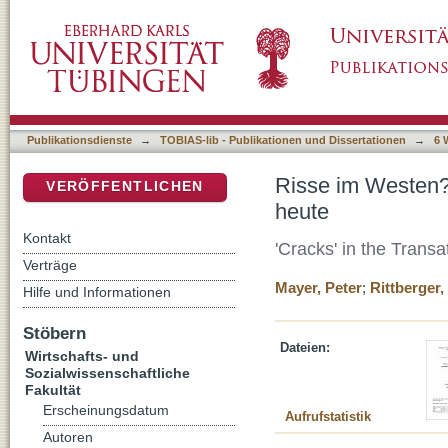
Risse im Westen? Betrachtungen zum transat
DSpace Repositorium (Manakin basiert)
Publikationsdienste
→
TOBIAS-lib - Publikationen und Dissertationen
→
6 
Risse im Westen?
VERÖFFENTLICHEN
heute
Kontakt
'Cracks' in the Transa
Verträge
Mayer, Peter
;
Rittberger,
Hilfe und Informationen
Stöbern
Dateien:
Wirtschafts- und
Sozialwissenschaftliche
Fakultät
Erscheinungsdatum
Aufrufstatistik
Autoren