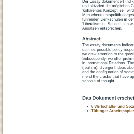
Der Essay dokumentiert Indikat
und skizziert die mögliche
'kohärentes Konzept' sei, wir
Menschenrechtspolitik dargest
führenden Denkschulen in den
'Liberalismus'. Schliesslich 
Ansätzen entsprechen.
Abstract:
The essay documents indication
outlines possible policy resp
we draw attention to the growi
Subsequently, we offer prelim
in International Relations. Th
(realism), divergent ideas abo
and the configuration of socie
mend the cracks that have ap
schools of thought.
Das Dokument erschein
6 Wirtschafts- und Soz
Tübinger Arbeitspapier