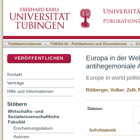
Europa in der Weltpolitik : Juniorpartner de
DSpace Repositorium (Manakin basiert)
Publikationsdienste
→
TOBIAS-lib - Publikationen und Dissertationen
→
6 
Europa in der Welt
VERÖFFENTLICHEN
antihegemoniale A
Kontakt
Europe in world politi
Verträge
Rittberger, Volker
;
Zelli,
Hilfe und Informationen
Stöbern
Dateien:
Wirtschafts- und
Sozialwissenschaftliche
Fakultät
Erscheinungsdatum
Aufrufstatistik
Autoren