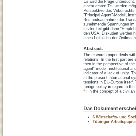
Es wird die Frage untersucht,
einem ersten Teil werden mögl
Perspektive des Vökerrechts, 
"Principal Agent"-Modell, insti
Bestandsaufnahme der Transat
zunehmende Spannungen im tra
letzter Teil gibt dann "Empf
den USA. Diskutiert werden h
eines Leitbildes der Zivilmach
Abstract:
The research paper deals with 
relations. In the first part ar
then in the perspective of the 
agent" model, institutional an
indicator of a lack of unity. 
in the present international sy
tensions in EU-Europe itself.
foreign policy in regard to th
fill in the concept of a civilia
Das Dokument erschein
6 Wirtschafts- und Soz
Tübinger Arbeitspapier