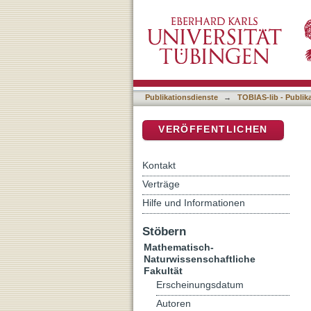
Schallausbreitung in der
DSpace Repositorium (Manakin b
Publikationsdienste
→
TOBIAS-lib - Publik
VERÖFFENTLICHEN
Kontakt
Verträge
Hilfe und Informationen
Stöbern
Mathematisch-
Naturwissenschaftliche
Fakultät
Erscheinungsdatum
Autoren