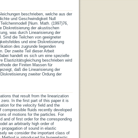
 Gleichungen beschrieben, welche aus der
ichte und Geschwindigkeit Null
e Teilchenmodell [Num. Math. (1997)76,
e Diskretisierung der akustischen
ung, was durch Linearisierung der
. Sind die Teilchen von geeigneter
keitsfeldes und eine Diskretisierung
fikation des zugrunde liegenden
. Der zweite Teil dieser Arbeit
Dabei handelt es sich um eine spezielle
re Elastizitätsgleichung beschrieben wird
thode der Finiten Massen für
gezeigt, daß die Linearisierung der
Diskretisierung zweiter Ordung der
tions that result from the linearization
ro. In the first part of this paper it is
tion for the velocity field and the
f compressible fluids recently developed
ons of motions for the particles. For
ld and of first order for the corresponding
del an arbitrarily high order of
 propagation of sound in elastic
cisely we consider the important class of
s Method is introduced for hyperelastic