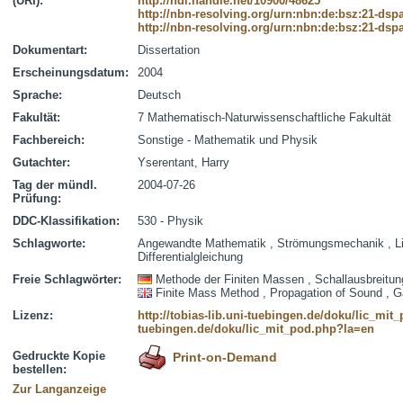
(URI):
http://hdl.handle.net/10900/48625
http://nbn-resolving.org/urn:nbn:de:bsz:21-dsp
http://nbn-resolving.org/urn:nbn:de:bsz:21-dsp
Dokumentart:
Dissertation
Erscheinungsdatum:
2004
Sprache:
Deutsch
Fakultät:
7 Mathematisch-Naturwissenschaftliche Fakultät
Fachbereich:
Sonstige - Mathematik und Physik
Gutachter:
Yserentant, Harry
Tag der mündl.
2004-07-26
Prüfung:
DDC-Klassifikation:
530 - Physik
Schlagworte:
Angewandte Mathematik , Strömungsmechanik , Linea
Differentialgleichung
Freie Schlagwörter:
Methode der Finiten Massen , Schallausbreitung
Finite Mass Method , Propagation of Sound , Ga
Lizenz:
http://tobias-lib.uni-tuebingen.de/doku/lic_mi
tuebingen.de/doku/lic_mit_pod.php?la=en
Gedruckte Kopie
Print-on-Demand
bestellen:
Zur Langanzeige