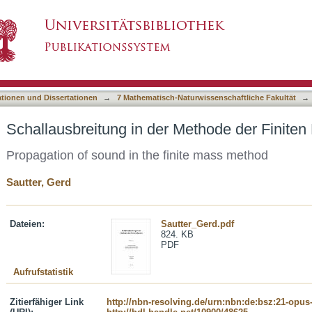
 Methode der Finiten Massen
asiert)
ationen und Dissertationen
→
7 Mathematisch-Naturwissenschaftliche Fakultät
→
Schallausbreitung in der Methode der Finite
Propagation of sound in the finite mass method
Sautter, Gerd
Dateien:
Sautter_Gerd.pdf
824. KB
PDF
Aufrufstatistik
Zitierfähiger Link
http://nbn-resolving.de/urn:nbn:de:bsz:21-opus