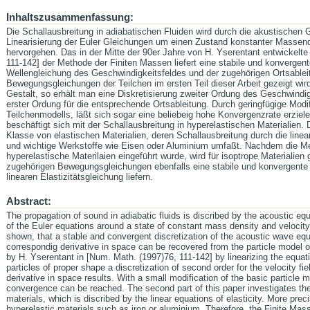
Inhaltszusammenfassung:
Die Schallausbreitung in adiabatischen Fluiden wird durch die akustischen
Linearisierung der Euler Gleichungen um einen Zustand konstanter Massend
hervorgehen. Das in der Mitte der 90er Jahre von H. Yserentant entwickelt
111-142] der Methode der Finiten Massen liefert eine stabile und konvergent
Wellengleichung des Geschwindigkeitsfeldes und der zugehörigen Ortsableit
Bewegungsgleichungen der Teilchen im ersten Teil dieser Arbeit gezeigt wird
Gestalt, so erhält man eine Diskretisierung zweiter Ordung des Geschwindig
erster Ordung für die entsprechende Ortsableitung. Durch geringfügige Modi
Teilchenmodells, läßt sich sogar eine beliebeig hohe Konvergenzrate erzielen
beschäftigt sich mit der Schallausbreitung in hyperelastischen Materialien. 
Klasse von elastischen Materialien, deren Schallausbreitung durch die linea
und wichtige Werkstoffe wie Eisen oder Aluminium umfaßt. Nachdem die Me
hyperelastische Materilaien eingeführt wurde, wird für isoptrope Materialien 
zugehörigen Bewegungsgleichungen ebenfalls eine stabile und konvergente 
linearen Elastizitätsgleichung liefern.
Abstract:
The propagation of sound in adiabatic fluids is discribed by the acoustic equa
of the Euler equations around a state of constant mass density and velocity ze
shown, that a stable and convergent discretization of the acoustic wave equa
correspondig derivative in space can be recovered from the particle model o
by H. Yserentant in [Num. Math. (1997)76, 111-142] by linearizing the equati
particles of proper shape a discretization of second order for the velocity fie
derivative in space results. With a small modification of the basic particle mo
convergence can be reached. The second part of this paper investigates the
materials, which is discribed by the linear equations of elasticity. More pre
hyperelastic materials such as iron or aluminium. Therefore, the Finite Mas