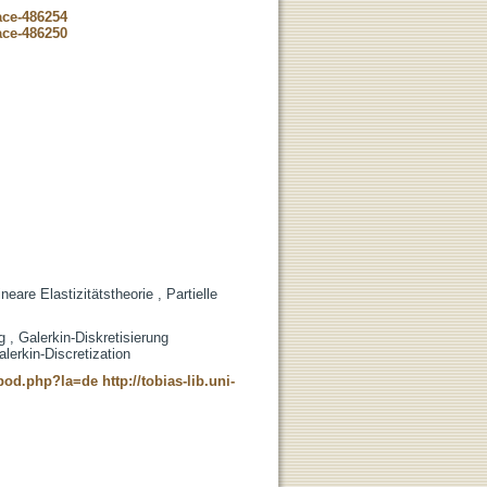
ace-486254
ace-486250
re Elastizitätstheorie , Partielle
 , Galerkin-Diskretisierung
lerkin-Discretization
t_pod.php?la=de
http://tobias-lib.uni-